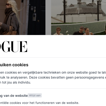
ruiken cookies
PARTNERSHIP
adid draagt Claudia
Let’s talk sportswear: 
ken cookies en vergelijkbare technieken om onze website goed te la
é sterrenhandtas
duidde de tennis inspir
ruik te analyseren. Deze cookies bevatten geen persoonsgegevens en
 tot jou als individu.
trends van de zomer tij
dit rooftop event
van de website
ng van de website
Altijd aan
MAMA
BJÖRN BORG
ntiële cookies voor het functioneren van de website.