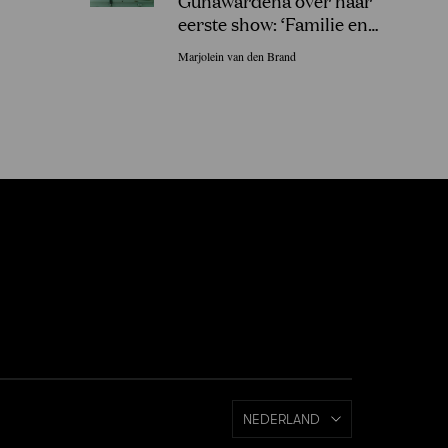
Gunawardena over haar
eerste show: ‘Familie en
vrienden in Sri Lanka gingen
Marjolein van den Brand
uit hun dak!’
NEDERLAND