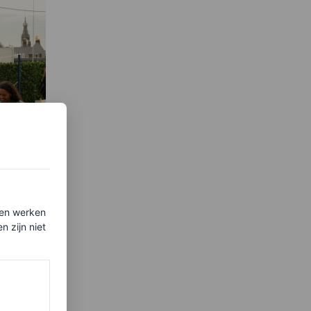
Vogue
ten werken
ed
 zijn niet
dens