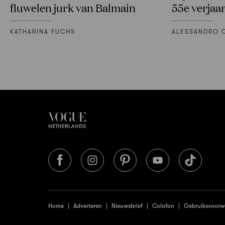
fluwelen jurk van Balmain
55e verjaa
KATHARINA FUCHS
ALESSANDRO C
Home
Adverteren
Nieuwsbrief
Colofon
Gebruiksvoorw