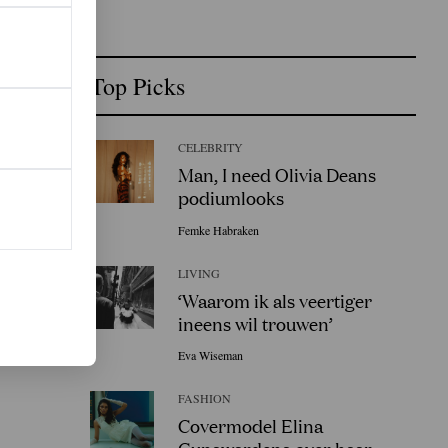
Top Picks
CELEBRITY
Man, I need Olivia Deans
podiumlooks
Femke Habraken
LIVING
‘Waarom ik als veertiger
ineens wil trouwen’
Eva Wiseman
FASHION
Covermodel Elina