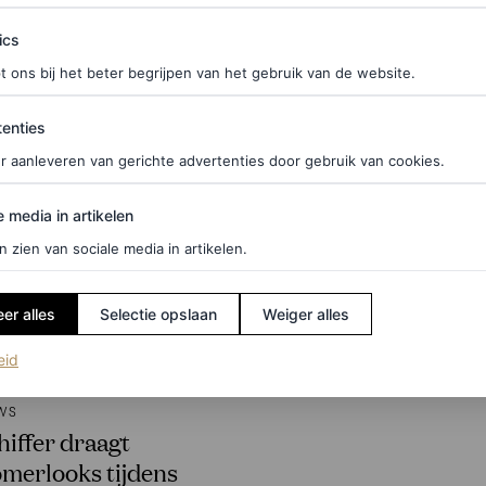
ics
t ons bij het beter begrijpen van het gebruik van de website.
ties
enties
r aanleveren van gerichte advertenties door gebruik van cookies.
edia in artikelen
e media in artikelen
n zien van sociale media in artikelen.
er alles
Selectie opslaan
Weiger alles
(opent in een nieuw tabblad)
eid
WS
hiffer draagt
zomerlooks tijdens