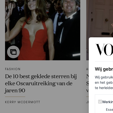
Wij geb
FASHION
ACCESSOIRES
De 10 best geklede sterren bij
Na Bella H
Wij gebrui
elke Oscaruitreiking van de
Schiffer d
en het geb
te herleiden
jaren 90
van 2026
Werking 
Werki
KERRY MCDERMOTT
JESSICA SCE
Esse