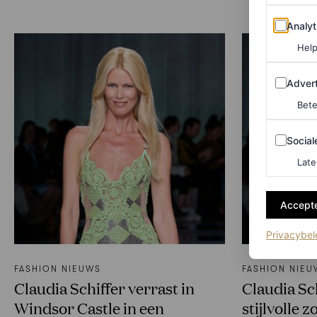
Analytics
Analyt
Help
Adverten
Advert
Bete
Sociale m
Social
Late
Accepte
Privacybel
FASHION NIEUWS
FASHION NIEU
Claudia Schiffer verrast in
Claudia Sc
Windsor Castle in een
stijlvolle 