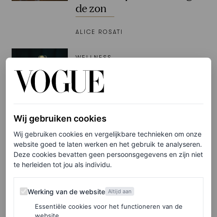
de zon
ALICE ROSATI
WELLNESS
Dry January: waarom een
alcoholvrije maand het
proberen waard is
Wij gebruiken cookies
ALICE ROSATI
Wij gebruiken cookies en vergelijkbare technieken om onze
website goed te laten werken en het gebruik te analyseren.
PARTNERSHIP
Deze cookies bevatten geen persoonsgegevens en zijn niet
Let’s talk sportswear:
te herleiden tot jou als individu.
Vogue duidde de tennis
inspired trends van de
Werking van de website
Werking van de website
Altijd aan
zomer tijdens dit rooftop
Essentiële cookies voor het functioneren van de
event
website.