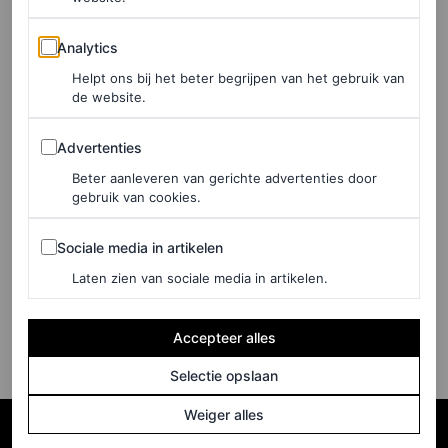
Analytics
BJÖRN BORG
Analytics
Helpt ons bij het beter begrijpen van het gebruik van
SKINCARE
de website.
Geobsedeerd door een
Advertenties
‘glass skin’? Probeer dan
Advertenties
eens een toner met
Beter aanleveren van gerichte advertenties door
gebruik van cookies.
rijstwater voor een
stralende huid
Sociale media in artikelen
Sociale media in artikelen
Laten zien van sociale media in artikelen.
ALICE ROSATI
Accepteer alles
Selectie opslaan
Weiger alles