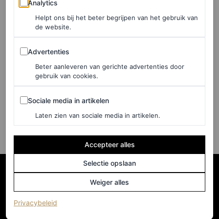
Analytics
Helpt ons bij het beter begrijpen van het gebruik van
WELLNESS
de website.
Hoe lang zou je ’s middags
moeten slapen? Dit zijn de
Advertenties
Advertenties
geheimen van het perfecte
Beter aanleveren van gerichte advertenties door
dutje
gebruik van cookies.
Sociale media in artikelen
IRENE COLTRINARI
Sociale media in artikelen
Laten zien van sociale media in artikelen.
Accepteer alles
Selectie opslaan
Weiger alles
(opent in een nieuw tabblad)
Privacybeleid