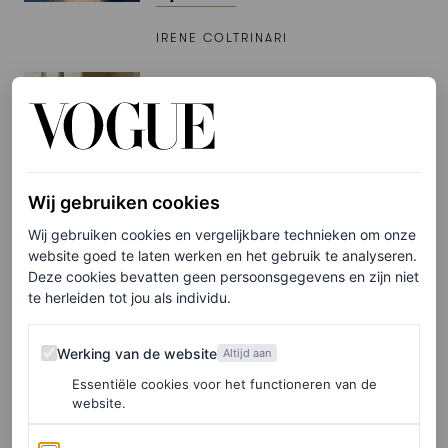
IRENE COLTRINARI
FOOD
Ontbijt jij elke ochtend met
Griekse yoghurt? Dit zijn
alle voordelen
Wij gebruiken cookies
IRENE COLTRINARI
Wij gebruiken cookies en vergelijkbare technieken om onze
website goed te laten werken en het gebruik te analyseren.
PARTNERSHIP
Deze cookies bevatten geen persoonsgegevens en zijn niet
Vloeiend en sculpturaal:
te herleiden tot jou als individu.
sieraden die jouw summer
Werking van de website
Werking van de website
holiday look die breezy vibe
Altijd aan
geven
Essentiële cookies voor het functioneren van de
website.
PANDORA
Analytics