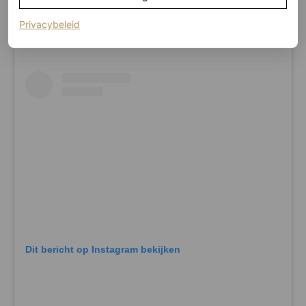
cherry mocha tint.
(opent in een nieuw tabblad)
Privacybeleid
Dit bericht op Instagram bekijken