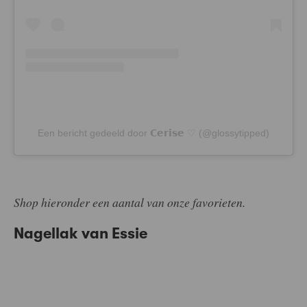
Een bericht gedeeld door 𝗖𝗲𝗿𝗶𝘀𝗲 ♡ (@glossytipped)
Shop hieronder een aantal van onze favorieten.
Nagellak van Essie