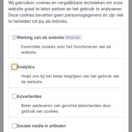
Wij gebruiken cookies en vergelijkbare technieken om onze
Keep it simple
website goed te laten werken en het gebruik te analyseren.
Deze cookies bevatten geen persoonsgegevens en zijn niet
te herleiden tot jou als individu.
De look maakt Floor af met nonchalante vlechten aan de
weerszijde van haar gezicht. “
Keep it simple”,
benadrukt
Werking van de website
Werking van de website
Altijd aan
ze ondertussen. “Het moet er echt uit zien alsof je het
Essentiële cookies voor het functioneren van de
website.
met 2 vingers in je neus hebt gedaan. Zo krijg je dat jaren
90, Hailey Bieber-
ish
effect.”
Analytics
Analytics
Helpt ons bij het beter begrijpen van het gebruik van
Wil je de look zelf creëren? Bekijk dan de tutorial in de
de website.
bovenstaande video. Daar vind je ook andere handige
Advertenties
haartips- en tricks van Floor Kleyne, inclusief haar
Advertenties
favoriete haartools.
Beter aanleveren van gerichte advertenties door
gebruik van cookies.
Deze video is mede mogelijk gemaakt door
Dyson
.
Sociale media in artikelen
Sociale media in artikelen