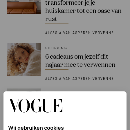
transformeer je je
huiskamer tot een oase van
rust
ALYSSIA VAN ASPEREN VERVENNE
SHOPPING
6 cadeaus om jezelf dit
najaar mee te verwennen
ALYSSIA VAN ASPEREN VERVENNE
PARTNERSHIP
Deze nieuwe campagne
geschoten door
gerenommeerd fotograaf
Bastiaan Woudt is een piece
Wij gebruiken cookies