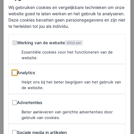
of art
Wij gebruiken cookies en vergelijkbare technieken om onze
website goed te laten werken en het gebruik te analyseren.
PORSCHE
Deze cookies bevatten geen persoonsgegevens en zijn niet
te herleiden tot jou als individu.
HAAR
Tutorial: zo creëer je de
Werking van de website
Werking van de website
Altijd aan
favoriete najaarslook van
Essentiële cookies voor het functioneren van de
haarstylist Floor Kleyne
website.
Analytics
Analytics
ALYSSIA VAN ASPEREN VERVENNE
Helpt ons bij het beter begrijpen van het gebruik van
de website.
FASHION NIEUWS
Influencer Claire Rose over
Advertenties
Advertenties
haar kledingstijl: ‘Liever
Beter aanleveren van gerichte advertenties door
verfijnd en minimalistisch,
gebruik van cookies.
dan schreeuwerig’
Sociale media in artikelen
Sociale media in artikelen