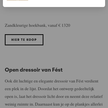
Zandkleurige hoekbank, vanaf € 1320
HIER TE KOOP
Open dressoir van Fést
Ook dit luchtige en elegante dressoir van Fést verdient
een plek in de lijst. Doordat het ontwerp gedeeltelijk
open is, laat het dressoir licht door en neemt deze relatief
weinig ruimte in. Daarnaast kun je op de plankjes allerlei