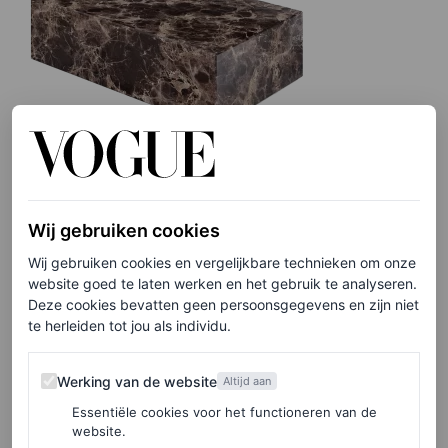
Salontafel van marmer, € 1749
Wij gebruiken cookies
HIER TE KOOP
Wij gebruiken cookies en vergelijkbare technieken om onze
website goed te laten werken en het gebruik te analyseren.
Deze cookies bevatten geen persoonsgegevens en zijn niet
te herleiden tot jou als individu.
De Maze-bank van Table du Sud
Werking van de website
Werking van de website
Altijd aan
Deze bank van Table du Sud is zo’n exemplaar waar je
Essentiële cookies voor het functioneren van de
het liefst niet meer vanaf komt. Het model heeft geen
website.