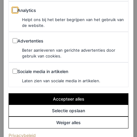
poten, maar rust direct op de grond. Dit geeft de bank
Analytics
Analytics
een extra comfortabele uitstraling. Daarnaast is het
Helpt ons bij het beter begrijpen van het gebruik van
ontwerp groot genoeg voor het hele gezin – ideaal voor
de website.
een avond op de bank met een (kerst)film. Goed om te
Advertenties
Advertenties
weten: het model is verkrijgbaar in verschillende kleuren
Beter aanleveren van gerichte advertenties door
en stoffen. Kies zoals het exemplaar hieronder voor een
gebruik van cookies.
zandkleur of, voor extra
peace of mind
, voor een donkere
Sociale media in artikelen
kleur als chocoladebruin.
Sociale media in artikelen
Laten zien van sociale media in artikelen.
Accepteer alles
Selectie opslaan
Weiger alles
(opent in een nieuw tabblad)
Privacybeleid