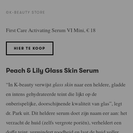
©K-BEAUTY STORE
First Care Activating Serum VI Mini, € 18
HIER TE KOOP
Peach & Lily Glass Skin Serum
“In K-beauty verwijst
glass skin
naar een heldere, gladde
en intens gehydrateerde teint die lijkt op de
onberispelijke, doorschijnende kwaliteit van glas”, legt
dr. Park uit. Dit heldere serum doet zijn naam eer aan: het
verzacht de huid (zelfs vergrote poriën), verheldert een
doffe teint, vermindert roodheid en laat de huid voller