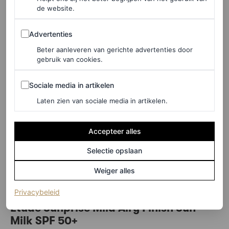
de website.
©LOOKFANTASTIC
Advertenties
Advertenties
Beter aanleveren van gerichte advertenties door
Glow Deep Serum, € 15,30
gebruik van cookies.
Sociale media in artikelen
Sociale media in artikelen
HIER TE KOOP
Laten zien van sociale media in artikelen.
LEES OOK
Accepteer alles
Tried and tested: de beste zonnebrandcrèmes
Selectie opslaan
met SPF 50 of hoger
Weiger alles
MARJOLEIN VAN DEN BRAND
(opent in een nieuw tabblad)
Privacybeleid
Etude Sunprise Mild Airy Finish Sun
Milk SPF 50+