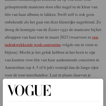
geïnspireerde manicure door elke nagel in de kleur van
één van haar albums te lakken. Swift zelf is ook geen
onbekende als het gaat om deze kleurrijke nageltrend. Zo
droeg de koningin van de
Easter eggs
de manicure bij het
aftrappen van haar tour in maart 2023 (waarvoor ze
een
indrukwekkende work-outroutine
volgde om in vorm te
blijven). Mocht je het geluk hebben in het bezit te zijn
van kaarten voor één van haar aankomende concerten in
Amsterdam (op 4, 5 of 6 juli) vermijd dan de lange rijen
voor de tour-merchandise. Laat in plaats daarvan je
Swiftie-nagels zien – wie heeft er immers nóg een
tote
bag
of waterfles nodig?