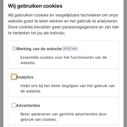
Wij gebruiken cookies
ontspannende scène voor. Als dit niet werkt, probeer
Wij gebruiken cookies en vergelijkbare technieken om onze
dan de woorden ‘niet denken’ gedurende tien
website goed te laten werken en het gebruik te analyseren.
seconden steeds opnieuw te zeggen.
Deze cookies bevatten geen persoonsgegevens en zijn niet
te herleiden tot jou als individu.
Binnen tien seconden zou je in slaap moeten vallen,
maar het kan twee minuten duren als je voor het
Werking van de website
Werking van de website
Altijd aan
eerst begint met oefenen.
Essentiële cookies voor het functioneren van de
website.
Elke week onze beste artikelen in je inbox?
Analytics
Analytics
Schrijf je hier in voor de Vogue-nieuwsbrief.
Helpt ons bij het beter begrijpen van het gebruik van
de website.
Advertenties
Advertenties
Militaire slaapmethode
Beter aanleveren van gerichte advertenties door
gebruik van cookies.
De techniek, die is ontworpen om soldaten te helpen snel