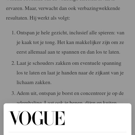
ervaren. Maar, verwacht dan ook verbazingwekkende
resultaten. Hij werkt als volgt:
Ontspan je hele gezicht, inclusief alle spieren: van
je kaak tot je tong. Het kan makkelijker zijn om ze
eerst allemaal aan te spannen en dan los te laten.
Laat je schouders zakken om eventuele spanning
los te laten en laat je handen naar de zijkant van je
lichaam zakken.
Adem uit, ontspan je borst en concentreer je op de
ademhaling. Laat ook je benen, dijen en kuiten
ontspannen en zorg dat ze door de zwaartekracht op
natuurlijke wijze naar beneden trekken.
Maak je geest tien seconden leeg en stel je een