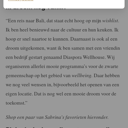
Ik droom nog van…?
“Een reis naar Bali, dat staat echt hoog op mijn
wishlist
.
Ik ben heel benieuwd naar de cultuur en hun keuken. Ik
hoop er snel naartoe te kunnen. Daarnaast is ook al een
droom uitgekomen, want ik ben samen met een vriendin
een bedrijf gestart genaamd Diaspora Wellhouse. Wij
organiseren allerlei mooie programma’s voor de zwarte
gemeenschap op het gebied van
wellbeing.
Daar hebben
we nog veel wensen in, bijvoorbeeld het openen van een
eigen locatie. Dat is nog wel een mooie droom voor de
toekomst.”
Shop een paar van Sabrina’s favorieten hieronder.