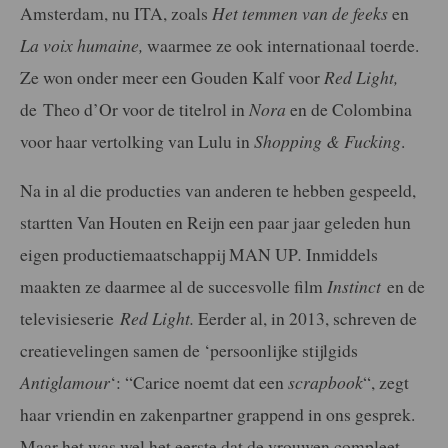
Amsterdam, nu ITA, zoals
Het temmen van de feeks
en
La voix humaine,
waarmee ze ook internationaal toerde.
Ze won onder meer een Gouden Kalf voor
Red Light,
de Theo d’Or voor de titelrol in
Nora
en de Colombina
voor haar vertolking van Lulu in
Shopping & Fucking
.
Na in al die producties van anderen te hebben gespeeld,
startten Van Houten en Reijn een paar jaar geleden hun
eigen productiemaatschappij MAN UP
.
Inmiddels
maakten ze daarmee al de succesvolle film
Instinct
en de
televisieserie
Red Light.
Eerder al, in 2013, schreven de
creatievelingen samen de ‘persoonlijke stijlgids
Antiglamour
‘: “Carice noemt dat een
scrapbook
“, zegt
haar vriendin en zakenpartner grappend in ons gesprek.
Maar het was wel het eerste dat de vrouwen compleet