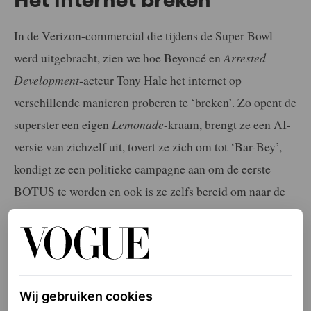
In de Verizon-commercial die tijdens de Super Bowl
werd uitgebracht, zien we hoe Beyoncé en
Arrested
Development
-acteur Tony Hale het internet op
verschillende manieren proberen te ‘breken’. Zo opent de
superster een eigen
Lemonade
-kraam, brengt ze een AI-
versie van zichzelf uit, tovert ze zich om tot ‘Bar-Bey’,
kondigt ze een politieke campagne aan om de eerste
BOTUS te worden en ook is ze zelfs bereid om naar de
ruimte gaan. Als dat allemaal niet lukt, gaat Beyoncé
over op drastische maatregelen. ‘Oké, ze zijn er klaar
voor. Drop de nieuwe muziek’, horen we de zangeres
zeggen.
Wij gebruiken cookies