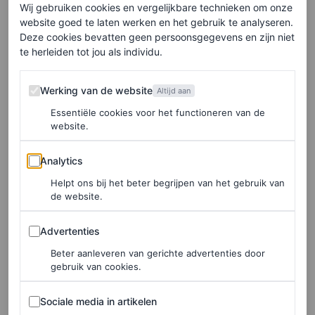
De tekst gaat verder onder de video.
Wij gebruiken cookies en vergelijkbare technieken om onze
website goed te laten werken en het gebruik te analyseren.
En dat is niet alleen voor de commercial. Beyoncé houdt
Deze cookies bevatten geen persoonsgegevens en zijn niet
te herleiden tot jou als individu.
zich aan haar woord en komt écht met nieuwe muziek.
Na de reclame volgde namelijk een countryachtige
Werking van de website
Werking van de website
Altijd aan
teaservideo waarin de zangeres in een vintage taxi door
Essentiële cookies voor het functioneren van de
de woestijn rijdt. Een groep mannen komt samen en kijkt
website.
verwonderd naar een enorm billboard. Daarop is Bey te
Analytics
Analytics
zien in een rode bikini met de tekst
Texas Hold ‘Em
. De
Helpt ons bij het beter begrijpen van het gebruik van
video eindigt met een datum: 29 maart, de dag waarop
de website.
Beyoncé haar nieuwe album
Renaissance: Act II
Advertenties
Advertenties
lanceert. Geheel op Beyoncé-wijze gaf de artiest vlak
Beter aanleveren van gerichte advertenties door
daarna haar nieuwe nummers vrij.
gebruik van cookies.
Sociale media in artikelen
Sociale media in artikelen
Beter nieuws op de maandagochtend kunnen wij ons niet