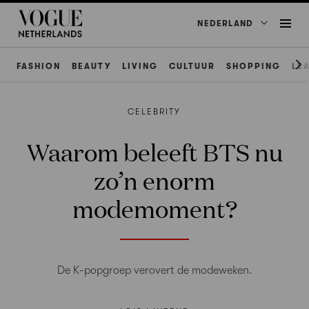
NEDERLAND
FASHION
BEAUTY
LIVING
CULTUUR
SHOPPING
LE
CELEBRITY
Waarom beleeft BTS nu
zo’n enorm
modemoment?
De K-popgroep verovert de modeweken.