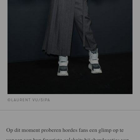
©LAURENT VU/SIPA
Op dit moment proberen hordes fans een glimp op te
vangen van hun favoriete
celebrity
bij showlocaties van