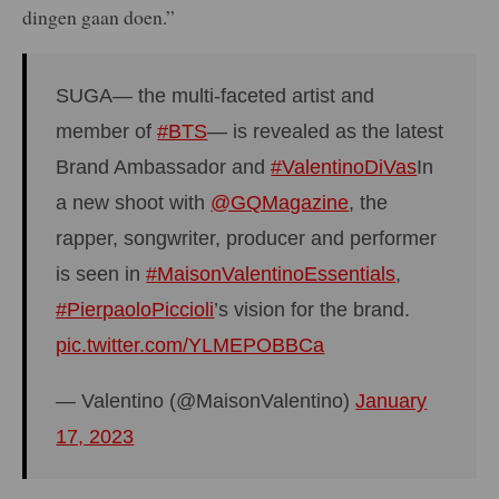
dingen gaan doen.”
SUGA— the multi-faceted artist and
member of
#BTS
— is revealed as the latest
Brand Ambassador and
#ValentinoDiVas
​ ​In
a new shoot with
@GQMagazine
, the
rapper, songwriter, producer and performer
is seen in
#MaisonValentinoEssentials
,
#PierpaoloPiccioli
’s vision for the brand.
pic.twitter.com/YLMEPOBBCa
— Valentino (@MaisonValentino)
January
17, 2023