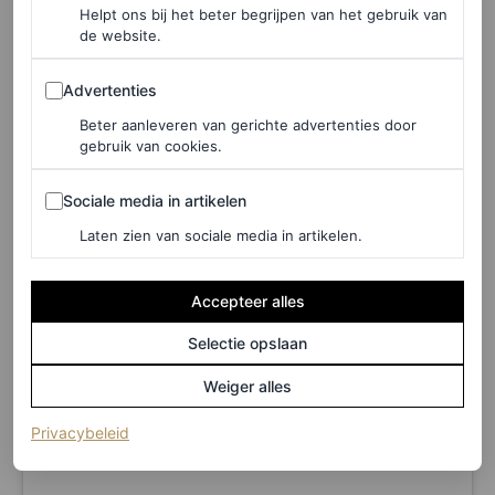
bezegeld’. Voor de samenwerking met Louis Vuitton
Helpt ons bij het beter begrijpen van het gebruik van
de website.
werkte de band namelijk al met Kim Jones samen aan
hun concertgarderobe. De bekendmaking van Diors
Advertenties
Advertenties
ambassadeurschap met Jimin wierp direct zijn vruchten
Beter aanleveren van gerichte advertenties door
gebruik van cookies.
af: het nieuws zorgde voor een gigantische stijging in
aandeelkoers van Dior. Volgens financieel platform
Sociale media in artikelen
Sociale media in artikelen
Investing.com
was het zelfs hun hoogste aandelenkoers
Laten zien van sociale media in artikelen.
in 31 jaar.
Accepteer alles
Selectie opslaan
Weiger alles
(opent in een nieuw tabblad)
Privacybeleid