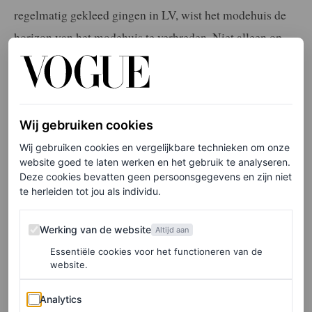
regelmatig gekleed gingen in LV, wist het modehuis de
horizon van het modehuis te verbreden. Niet alleen op
online gebied, maar ook in de Aziatische markt – een
ongekend belangrijke doelgroep voor luxe modehuizen.
Huidig modemoment BTS
Wij gebruiken cookies
Wij gebruiken cookies en vergelijkbare technieken om onze
website goed te laten werken en het gebruik te analyseren.
Dat het ambassadeurscontract met Louis Vuitton deze
Deze cookies bevatten geen persoonsgegevens en zijn niet
maand afliep, maakt BTS een belangrijk en gewild
te herleiden tot jou als individu.
doelwit voor modehuizen. Dior liet er geen gras over
Werking van de website
groeien en wist meteen BTS-lid Jimin te strikken als
Werking van de website
Altijd aan
nieuwe ambassadeur
. Kim Jones, creatief directeur van
Essentiële cookies voor het functioneren van de
website.
de mannencollectie van het modehuis, zei dat deze
Analytics
samenwerking ‘Jimins vriendschap met het huis
Analytics