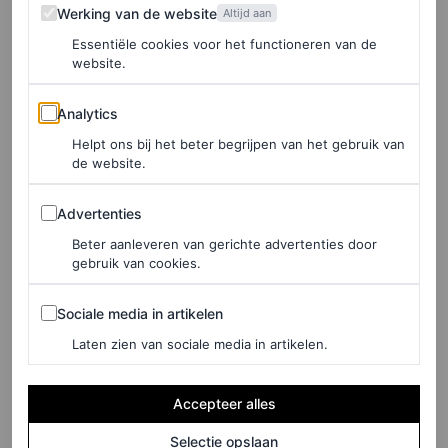
Werking van de website
Werking van de website
Altijd aan
Essentiële cookies voor het functioneren van de
Geheime zwangerschap
website.
Analytics
Bailey en DDG (Darryl Dwayne Granberry Jr.) zijn sinds
Analytics
begin 2022 een stel. Sinds die tijd verschenen de twee
Helpt ons bij het beter begrijpen van het gebruik van
de website.
enkele keren in het openbaar. Hoewel Bailey de laatste
Advertenties
maanden veel in de schijnwerpers heeft gestaan door haar
Advertenties
rollen in onder meer
The Little Mermaid
en
The Color
Beter aanleveren van gerichte advertenties door
gebruik van cookies.
Purple
, en daarvoor ook veel
rode lopers
heeft gesierd,
bleef haar zwangerschap onder de radar. Er gingen
Sociale media in artikelen
Sociale media in artikelen
echter wel geruchten dat de actrice in verwachting zou
Laten zien van sociale media in artikelen.
zijn, maar dit werd nooit bevestigd.
Accepteer alles
Selectie opslaan