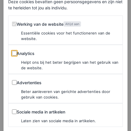
Deze cookies bevatten geen persoonsgegevens en zijn niet
te herleiden tot jou als individu.
werkt samen met Alan Menken, de componist van de
oorspronkelijke film, om de muzieknummers nieuw
Werking van de website
Werking van de website
Altijd aan
leven in te blazen.
Essentiële cookies voor het functioneren van de
website.
Eerste officiële trailer
Analytics
Analytics
Na een allereerste teaser van Halle’s engelachtige Ariel
Helpt ons bij het beter begrijpen van het gebruik van
de website.
die
Part Of Your World
zingt (
een fragment dat zorgde
Advertenties
voor ontroerende reacties
), is de officiële trailer in
Advertenties
première gegaan. Dat gebeurde op het podium van de
Beter aanleveren van gerichte advertenties door
gebruik van cookies.
Oscars
, geïntroduceerd door Halle – passend gekleed in
een blauwe prinsessenjurk – en McCarthy zelf. Over
Sociale media in artikelen
Sociale media in artikelen
spetterend gesproken.
Laten zien van sociale media in artikelen.