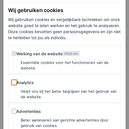
Wij gebruiken cookies
Wij gebruiken cookies en vergelijkbare technieken om onze
website goed te laten werken en het gebruik te analyseren.
Deze cookies bevatten geen persoonsgegevens en zijn niet
te herleiden tot jou als individu.
Werking van de website
Werking van de website
Altijd aan
Essentiële cookies voor het functioneren van de
website.
Analytics
Analytics
Helpt ons bij het beter begrijpen van het gebruik van
de website.
Advertenties
©DIGGZY/SHUTTERSTOCK
Advertenties
Beter aanleveren van gerichte advertenties door
4
/9
gebruik van cookies.