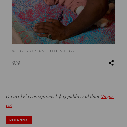
©DIGGZY/REX/SHUTTERSTOCK
9
/9
Dit artikel is oorspronkelijk gepubliceerd door
Vogue
US
.
RIHANNA