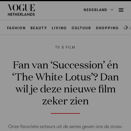
NEDERLAND
FASHION
BEAUTY
LIVING
CULTUUR
SHOPPING
LE
TV & FILM
Fan van ‘Succession’ én
‘The White Lotus’? Dan
wil je deze nieuwe film
zeker zien
Onze favoriete acteurs uit de series geven ons de cross-