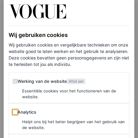
Elke week onze beste artikelen in je inbox?
Schrijf je hier in voor de Vogue-nieuwsbrief.
Wij gebruiken cookies
Wij gebruiken cookies en vergelijkbare technieken om onze
Niemand minder dan Jennifer Coolidge en Brian Cox
website goed te laten werken en het gebruik te analyseren.
zullen te zien zijn in de nieuwe misdaadkomedie
Deze cookies bevatten geen persoonsgegevens en zijn niet
te herleiden tot jou als individu.
genaamd
Riff Raff
. Naast Coolidge en Cox, beiden
Emmy-winnaars voor hun rollen in
Succession
en
The
Werking van de website
Werking van de website
Altijd aan
White Lotus
, zullen ook de Oscarwinnende acteur Dustin
Essentiële cookies voor het functioneren van de
Hoffman en Gabrielle Union in de productie spelen.
website.
Analytics
Analytics
Misdaadkomedie
Helpt ons bij het beter begrijpen van het gebruik van
de website.
De nieuwe film heet
Riff Raff
en wordt beschreven als een