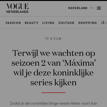
NEDERLAND
FASHION
BEAUTY
LIVING
CULTUUR
SHOPPING
LE
TV & FILM
Terwijl we wachten op
seizoen 2 van ‘Máxima’
wil je deze koninklijke
series kijken
Zodat je die vorstelijke binge-sessie lekker voort kan