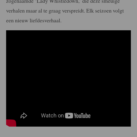
zogenaamde ‘Lady Whistledown,’ die deze smeuïge
verhalen maar al te graag verspreidt. Elk seizoen volgt
een nieuw liefdesverhaal.