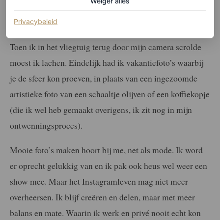
Weiger alles
Natuurlijk heb ik wat beelden geschoten die esthetisch
(opent in een nieuw tabblad)
Privacybeleid
zijn, maar het was zoveel meer in balans dan voorheen.
Toen ik in het vliegtuig terug door mijn camera scrolde
moest ik lachen. Eindelijk had ik vakantiefoto’s waarbij
je de sfeer kon proeven, in plaats van een ingezoomde
artistieke foto van een schaaltje olijven of een koffiekopje
(die ik wel heb gemaakt overigens, ik zit nog in mijn
ontwenningsproces).
Mooie foto’s maken hoort bij me, net als mode. Ik word
er oprecht gelukkig van en ik pak ook heus wel weer een
show mee. Maar het Instagramleven mag niet meer
overheersen. Ik blijf creëren en delen, maar met meer
balans en mate. Waarin ik werk en privé nooit echt kon