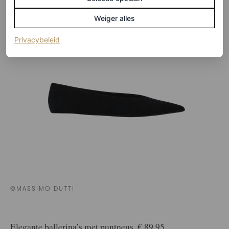
Weiger alles
(opent in een nieuw tabblad)
Privacybeleid
©MASSIMO DUTTI
Elegante ballerina’s met puntneus, € 89,95