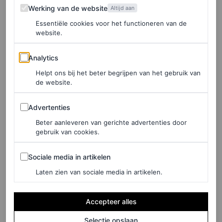
Werking van de website
Werking van de website
Altijd aan
Essentiële cookies voor het functioneren van de
website.
Analytics
Analytics
Helpt ons bij het beter begrijpen van het gebruik van
de website.
Advertenties
Advertenties
Beter aanleveren van gerichte advertenties door
gebruik van cookies.
©DE BIJENKORF
Sociale media in artikelen
Sociale media in artikelen
Leren balletschoenen met studs, € 279,99
Laten zien van sociale media in artikelen.
Accepteer alles
HIER TE KOOP
Massimo Dutti
Selectie opslaan