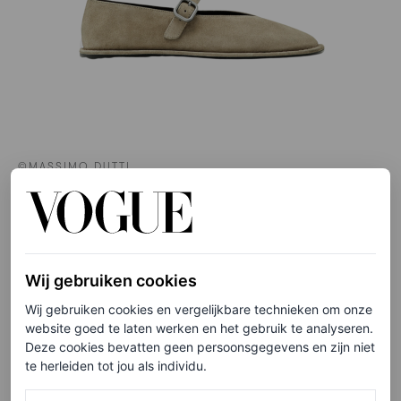
©MASSIMO DUTTI
Splitsuède ballerina met bandje, € 89,95
HIER TE KOOP
Wij gebruiken cookies
Odare
Wij gebruiken cookies en vergelijkbare technieken om onze
website goed te laten werken en het gebruik te analyseren.
Deze cookies bevatten geen persoonsgegevens en zijn niet
te herleiden tot jou als individu.