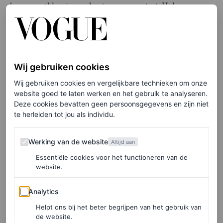
havermoutkleurige en kanten paren getest. Helaas
hebben we slecht nieuws voor iedereen die Chloë
Sevigny wil evenaren: de schoenen zijn inmiddels overal
uitverkocht. Gelukkig is Ramsay-Levi bezig met de
Wij gebruiken cookies
voorbereidingen voor een nieuwe
drop
(haar derde)
Wij gebruiken cookies en vergelijkbare technieken om onze
komend najaar, en lanceerde ook sneakermerk Salomon
website goed te laten werken en het gebruik te analyseren.
onlangs
vergelijkbare ballerina-sneakers
in
Deze cookies bevatten geen persoonsgegevens en zijn niet
te herleiden tot jou als individu.
samenwerking met het New Yorkse label Sandy Liang.
Werking van de website
Werking van de website
Altijd aan
Essentiële cookies voor het functioneren van de
website.
Analytics
Analytics
Helpt ons bij het beter begrijpen van het gebruik van
de website.