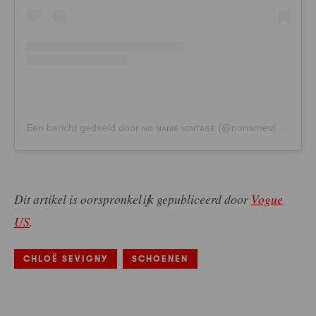
Een bericht gedeeld door ɴᴏ ɴᴀᴍᴇ ᴠɪɴᴛᴀɢᴇ (@nonamevintage.ny)
Dit artikel is oorspronkelijk gepubliceerd door
Vogue
US
.
CHLOË SEVIGNY
SCHOENEN