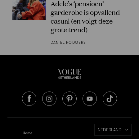
Adele’s ‘pensioen’-
garderobe is opvallend
casual (en volgt deze
grote trend)
DANIEL RODGERS
NEDERLAND
Home