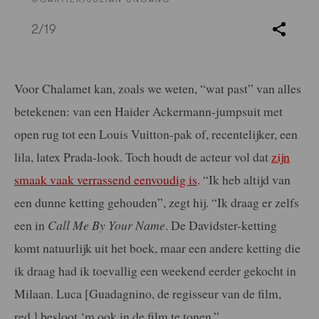
2
/19
Voor Chalamet kan, zoals we weten, “wat past” van alles
betekenen: van een Haider Ackermann-jumpsuit met
open rug tot een Louis Vuitton-pak of, recentelijker, een
lila, latex Prada-look. Toch houdt de acteur vol dat
zijn
smaak vaak verrassend eenvoudig is
. “Ik heb altijd van
een dunne ketting gehouden”, zegt hij. “Ik draag er zelfs
een in
Call Me By Your Name
. De Davidster-ketting
komt natuurlijk uit het boek, maar een andere ketting die
ik draag had ik toevallig een weekend eerder gekocht in
Milaan. Luca [Guadagnino, de regisseur van de film,
red.] besloot ‘m ook in de film te tonen.”