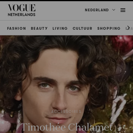
NEDERLAND
FASHION
BEAUTY
LIVING
CULTUUR
SHOPPING
LE
ACCESSOIRES
Timothée Chalamet