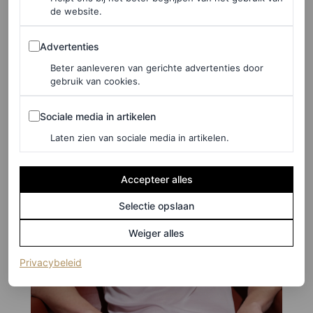
geven – zou hij weleens verrast kunnen worden.
de website.
Advertenties
Advertenties
Beter aanleveren van gerichte advertenties door
gebruik van cookies.
Sociale media in artikelen
Sociale media in artikelen
Laten zien van sociale media in artikelen.
Accepteer alles
Selectie opslaan
Weiger alles
(opent in een nieuw tabblad)
Privacybeleid