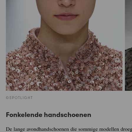
©SPOTLIGHT
Fonkelende handschoenen
De lange avondhandschoenen die sommige modellen droege