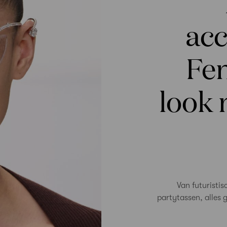
acc
Fen
look 
Van futuristis
partytassen, alles 