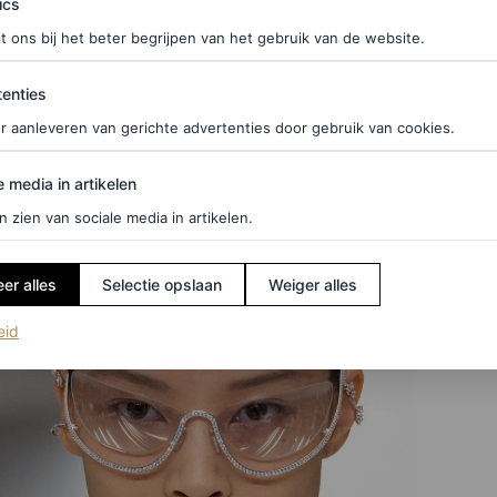
ics
nt van de bril zit met een hoge neusbrug. Y2K,
t ons bij het beter begrijpen van het gebruik van de website.
ties
enties
r aanleveren van gerichte advertenties door gebruik van cookies.
edia in artikelen
e media in artikelen
n zien van sociale media in artikelen.
er alles
Selectie opslaan
Weiger alles
(opent in een nieuw tabblad)
eid