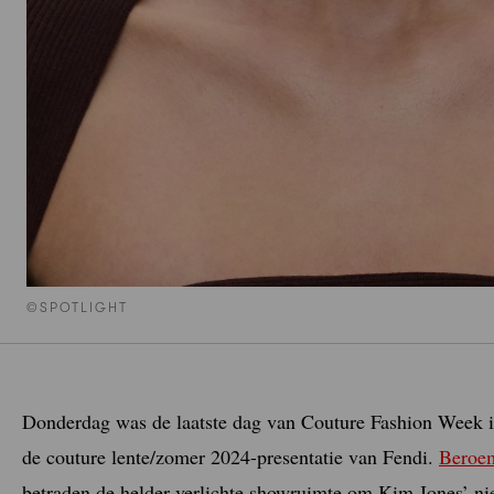
©SPOTLIGHT
Donderdag was de laatste dag van Couture Fashion Week in
de couture lente/zomer 2024-presentatie van Fendi.
Beroem
betraden de helder verlichte showruimte om Kim Jones’ nie