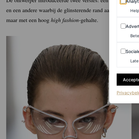
Analyt
en een andere waarbij de glinsterende rand aan de onderka
Help
maar met een hoog
high fashion
-gehalte.
Adverten
Advert
Bete
Sociale m
Social
Late
Accepte
Privacybel