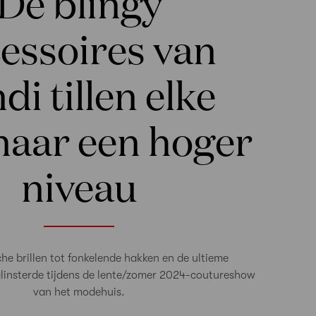
De blingy
essoires van
di tillen elke
naar een hoger
niveau
che brillen tot fonkelende hakken en de ultieme
glinsterde tijdens de lente/zomer 2024-coutureshow
van het modehuis.