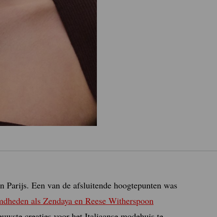
 Parijs. Een van de afsluitende hoogtepunten was
dheden als Zendaya en Reese Witherspoon
uwste creaties voor het Italiaanse modehuis te