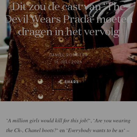
Dit zou de cast van ‘The
Devil Wears Prada’ moeten
dragen in het vervolg
DANIEL RODGERS
16 JULI 2024
SHARE
‘
A million girls would kill for this job!
‘, ‘
Are you wearing
the Ch-, Chanel boots?
‘ en ‘
Everybody wants to be us
‘ –