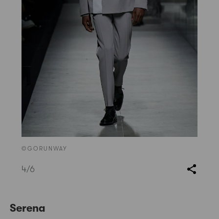
©GORUNWAY
4
/6
Serena