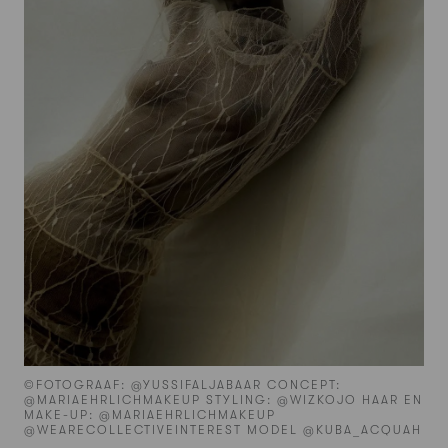
©FOTOGRAAF: @YUSSIFALJABAAR CONCEPT:
@MARIAEHRLICHMAKEUP STYLING: @WIZKOJO HAAR EN
MAKE-UP: @MARIAEHRLICHMAKEUP
@WEARECOLLECTIVEINTEREST MODEL @KUBA_ACQUAH