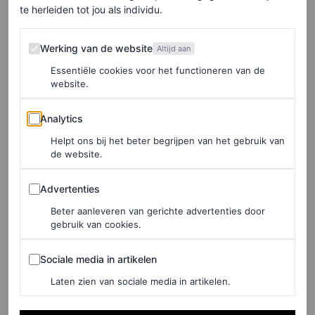
te herleiden tot jou als individu.
Werking van de website
Werking van de website
Altijd aan
Essentiële cookies voor het functioneren van de
website.
Analytics
Analytics
Helpt ons bij het beter begrijpen van het gebruik van
©SPOTLIGHT
de website.
Advertenties
‘No pants’-look
Advertenties
Beter aanleveren van gerichte advertenties door
gebruik van cookies.
De fonkelende hotpants waren de kers op de taart van
een collectie die grotendeels bestond uit ultrakorte
Sociale media in artikelen
Sociale media in artikelen
onderkleding. Of in sommige gevallen was daar niet
Laten zien van sociale media in artikelen.
eens sprake van: modellen liepen over de catwalk in