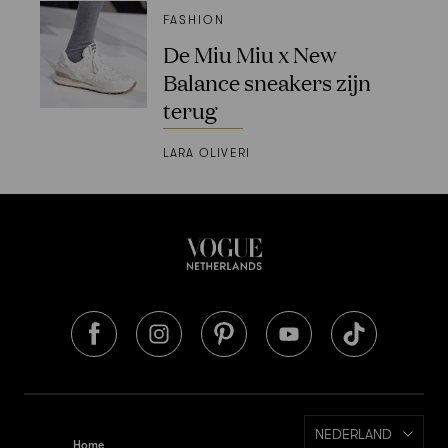
FASHION
De Miu Miu x New
Balance sneakers zijn
terug
LARA OLIVERI
NEDERLAND
Home