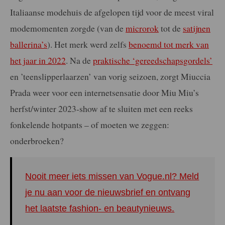
Italiaanse modehuis de afgelopen tijd voor de meest viral
modemomenten zorgde (van de
microrok
tot de
satijnen
ballerina’s
). Het merk werd zelfs
benoemd tot merk van
het jaar in 2022
. Na de
praktische ‘gereedschapsgordels’
en ’teenslipperlaarzen’ van vorig seizoen, zorgt Miuccia
Prada weer voor een internetsensatie door Miu Miu’s
herfst/winter 2023-show af te sluiten met een reeks
fonkelende hotpants – of moeten we zeggen:
onderbroeken?
Nooit meer iets missen van Vogue.nl? Meld
je nu aan voor de nieuwsbrief en ontvang
het laatste fashion- en beautynieuws.