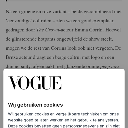
Na een groene en roze variant – beide gecombineerd met
‘eenvoudige’ coltruien – zien we een goud exemplaar,
gedragen door
The Crown
-acteur Emma Corrin. Hoewel
de glinsterende hotpants ongetwijfeld de show steelt,
mogen we de rest van Corrins look ook niet vergeten. De
Britse acteur draagt een beige coltrui met logo en een
dunne panty, afgemaakt met glanzende oranje
peep toes
en een zwarte leren handtas.
Wij gebruiken cookies
Wij gebruiken cookies en vergelijkbare technieken om onze
website goed te laten werken en het gebruik te analyseren.
Deze cookies bevatten geen persoonsgegevens en zijn niet