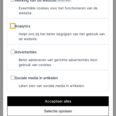
Werking van de website
Altijd aan
Essentiële cookies voor het functioneren van de
website.
Analytics
Analytics
©GETTY IMAGES
Helpt ons bij het beter begrijpen van het gebruik van
de website.
De actrice heeft tot nu toe op het filmfestival gekozen
Advertenties
Advertenties
voor glamourachtige kustlooks, met dramatische
Beter aanleveren van gerichte advertenties door
zonnehoeden en romantische stukken. Bij haar aankomst
gebruik van cookies.
in Cannes droeg ze een knaloranje jurk met
Sociale media in artikelen
Sociale media in artikelen
microplooien en
een enorme geweven hoed, wederom
Laten zien van sociale media in artikelen.
van Jacquemus
. Ook deed ze een poging om de rok met
knopen nieuw leven in te blazen, die ze combineerde met
Accepteer alles
een blouse met Peter Pan-kraag. Maar eerlijk: haar
Selectie opslaan
romantische, doorschijnende trouwjurk is misschien wel