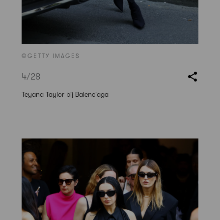
©GETTY IMAGES
4
/28
Teyana Taylor bij Balenciaga