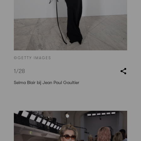
©GETTY IMAGES
1
/28
Selma Blair bij Jean Paul Gaultier