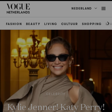
NEDERLAND
FASHION
BEAUTY
LIVING
CULTUUR
SHOPPING
LE
CELEBRITY
Kylie Jenner! Katy Perry!