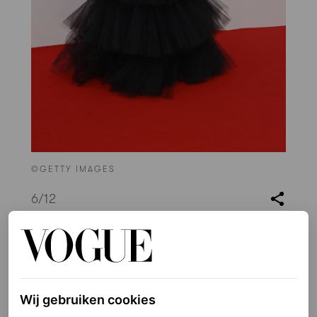
©GETTY IMAGES
6
/12
Rebel Wilson in Giambattista Valli lente/zomer
2022 couture en Bulgari-juwelen
Wij gebruiken cookies