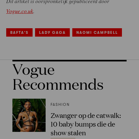
Dit artikel is oorspronkelijk gepubliceerd door
Vogue.co.uk
.
BAFTA'S
LADY GAGA
NAOMI CAMPBELL
Vogue
Recommends
FASHION
Zwanger op de catwalk:
10 baby bumps die de
show stalen