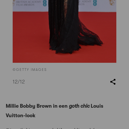
©GETTY IMAGES
12
/12
Millie Bobby Brown in een
goth chic
Louis
Vuitton-look