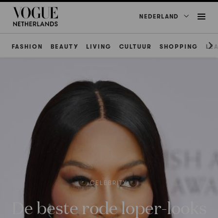
NEDERLAND
FASHION
BEAUTY
LIVING
CULTUUR
SHOPPING
LE
CELEBRITY
De beste rode loper-looks