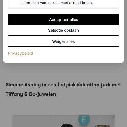
Laten zien van sociale media in artikelen.
Accepteer alles
Selectie opslaan
©GETTY IMAGES
Weiger alles
7
/12
(opent in een nieuw tabblad)
Privacybeleid
Simone Ashley in een
hot pink
Valentino-jurk met
Tiffany & Co-juwelen