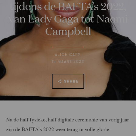
tijdens de BAFTA’s 2022,
van Lady Gaga tot Naomi
Campbell
ALICE CARY
14 MAART 2022
SHARE
Na de half fysieke, half digitale ceremonie van vorig jaar
zijn de BAFTA’s 2022 weer terug in volle glorie.