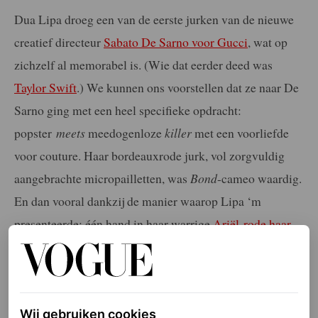
Dua Lipa droeg een van de eerste jurken van de nieuwe
creatief directeur
Sabato De Sarno voor Gucci
, wat op
zichzelf al memorabel is. (Wie dat eerder deed was
Taylor Swift
.) We kunnen ons voorstellen dat ze naar De
Sarno ging met een heel specifieke opdracht:
popster
meets
meedogenloze
killer
met een voorliefde
voor couture. Haar bordeauxrode jurk, vol zorgvuldig
aangebrachte micropailletten, was
Bond
-cameo waardig.
En dan vooral dankzij de manier waarop Lipa ‘m
presenteerde: één hand in haar warrige
Ariël-rode haar
,
beide ogen gericht op de camera met een zwoele blik.
Elke week onze beste artikelen in je inbox?
Wij gebruiken cookies