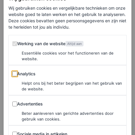
Schrijf je hier in voor de Vogue-nieuwsbrief.
Wij gebruiken cookies en vergelijkbare technieken om onze
website goed te laten werken en het gebruik te analyseren.
Deze cookies bevatten geen persoonsgegevens en zijn niet
Het
strapless Old Hollywood-silhouet
bepaalt Lipa’s
te herleiden tot jou als individu.
garderobe voor het awardseizoen, nog belangrijker is dat
het een hint is naar wat komen gaat bij Gucci, waar De
Werking van de website
Werking van de website
Altijd aan
Sarno nog maar twee collecties liet zien. De voormalige
Essentiële cookies voor het functioneren van de
website.
creatief directeur Alessandro Michele opvolgen is geen
makkelijke taak, maar de voormalige Valentino-
Analytics
Analytics
ontwerper laat al snel zien dat zijn huisvisie minder lijkt
Helpt ons bij het beter begrijpen van het gebruik van
op die van Alessandro en meer op Tom Fords Gucci.
de website.
Advertenties
Denk: vesten gecombineerd met
hot pants
; blote torso’s
Advertenties
in plaats van broches. Sabato’s eerdere
Beter aanleveren van gerichte advertenties door
gebruik van cookies.
ontwerpervaringen bij Prada en Dolce & Gabbana
Sociale media in artikelen
gecombineerd met zijn intrigerende, sexy stijl passen bij
Sociale media in artikelen