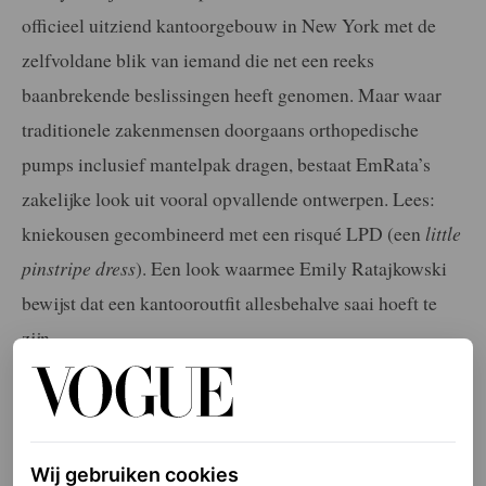
officieel uitziend kantoorgebouw in New York met de
zelfvoldane blik van iemand die net een reeks
baanbrekende beslissingen heeft genomen. Maar waar
traditionele zakenmensen doorgaans orthopedische
pumps inclusief mantelpak dragen, bestaat EmRata’s
zakelijke look uit vooral opvallende ontwerpen. Lees:
kniekousen gecombineerd met een risqué LPD (een
little
pinstripe dress
). Een look waarmee Emily Ratajkowski
bewijst dat een kantooroutfit allesbehalve saai hoeft te
zijn.
Emily Ratajkowski in
stijlvolle kantooroutfit
Wij gebruiken cookies