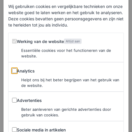
Met een iPhone in de hand en een Dior-tas onder haar
Wij gebruiken cookies en vergelijkbare technieken om onze
website goed te laten werken en het gebruik te analyseren.
armen loopt Ratajkowski door de straten van New York.
Deze cookies bevatten geen persoonsgegevens en zijn niet
Normaal gezien doet het model dit in haar
go to-
look:
te herleiden tot jou als individu.
een laag uitgesneden jeans met een mini T-shirt
. Deze
Werking van de website
Werking van de website
Altijd aan
week gaat ze echter voor een compleet andere outfit –
Essentiële cookies voor het functioneren van de
een die waarschijnlijk het dichtst bij een kantoorlook à la
website.
Ratajkowski komt. Geen saai mantelpak, maar een jurk
Analytics
met spaghettibandjes en cut-out details.
Analytics
Helpt ons bij het beter begrijpen van het gebruik van
de website.
Elke week onze beste artikelen in je inbox?
Advertenties
Advertenties
Schrijf je hier in voor de Vogue-nieuwsbrief.
Beter aanleveren van gerichte advertenties door
gebruik van cookies.
De mini-jurk bevat bovendien een asymmetrisch bandje
Sociale media in artikelen
Sociale media in artikelen