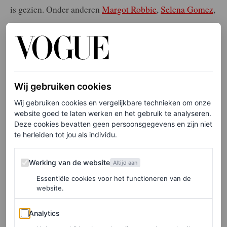
is gezien. Onder anderen
Margot Robbie
,
Selena Gomez
,
Kate Moss
,
Florence Pugh
,
Jennifer Lopez
en zelfs de
prinses van Wales
verschenen recentelijk in de
vlammende trend. En wij vermoeden dat er nog velen
zullen volgen.
Wij gebruiken cookies
Wij gebruiken cookies en vergelijkbare technieken om onze
Rode jurk trend van de
website goed te laten werken en het gebruik te analyseren.
herfst
Deze cookies bevatten geen persoonsgegevens en zijn niet
te herleiden tot jou als individu.
Na opgedoken te zijn in de herfst/winter 2023-collecties
Werking van de website
Werking van de website
Altijd aan
van onder meer Ferragamo, Fendi, Gucci, Bottega
Essentiële cookies voor het functioneren van de
Veneta, Prada en The Row, heeft de scharlakenrode jurk
website.
de catwalks zodanig veroverd dat we het hebben
Analytics
Analytics
uitgeroepen tot een van de dominante trends van