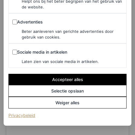
Helpt ons bij het beter begrijpen van het gebruik van
aankomend seizoen. Ondertussen heeft
de website.
Matchesfashion.com
de zoekopdrachten naar het item
Advertenties
Advertenties
sinds vorig jaar met 23 procent zien stijgen. Het mag nu
Beter aanleveren van gerichte advertenties door
dan een
tomato girl summer
zijn, maar het gaat ook
gebruik van cookies.
ongetwijfeld een
tomato girl autumn
worden.
Sociale media in artikelen
Sociale media in artikelen
Laten zien van sociale media in artikelen.
Accepteer alles
Selectie opslaan
Weiger alles
(opent in een nieuw tabblad)
Privacybeleid