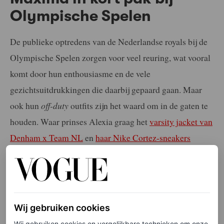
Olympische Spelen
De publieke optredens van de Nederlandse royals bij de
Olympische Spelen zorgen voor veel reuring, wat vooral
komt door hun enthousiasme en de vele
gezichtsuitdrukkingen die daarbij gepaard gaan. Maar
ook hun
off-duty
outfits zijn het waard om in de gaten te
houden. Waar prinses Alexia graag het
varsity jacket van
Denham x Team NL
en
haar Nike Cortez-sneakers
draagt, kiest prinses Amalia voor een elegante blouse
van Sézane en een koningsblauwe blazer van Zara.
Natuurlijk stelt ook koningin Máxima niet teleur met
haar looks, van haar oranje maxi-jurk tot een bruin kort
Wij gebruiken cookies
pak.
Wij gebruiken cookies en vergelijkbare technieken om onze