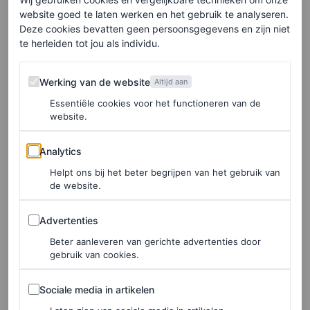
website goed te laten werken en het gebruik te analyseren.
Deze cookies bevatten geen persoonsgegevens en zijn niet
Elke week onze beste artikelen in je inbox?
te herleiden tot jou als individu.
Schrijf je hier in voor de Vogue-nieuwsbrief.
Werking van de website
Werking van de website
Altijd aan
Essentiële cookies voor het functioneren van de
Met name het ietwat formele pak is een look die
website.
eruitspringt, aangezien de rest van Máxima’s garderobe
Analytics
Analytics
voor de Spelen veelal uit casual stukken bestaat. De
Helpt ons bij het beter begrijpen van het gebruik van
koningin droeg de tweedelige set, bestaande uit een
de website.
blazer en een bermuda, op de tribune tijdens de
Advertenties
Advertenties
groepswedstrijd tussen Nederland en Turkije van het
Beter aanleveren van gerichte advertenties door
volleybaltoernooi tijdens de Olympische Spelen. Het
gebruik van cookies.
gaat om een bruin pak van het Franse modelabel Sandro,
Sociale media in artikelen
een merk dat zeer geliefd is bij zowel de koningin als de
Sociale media in artikelen