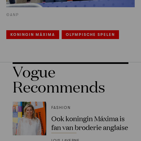
©ANP
KONINGIN MÁXIMA
OLYMPISCHE SPELEN
Vogue
Recommends
FASHION
Ook koningin Máxima is
fan van broderie anglaise
LOIS LAVERNE