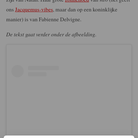
ons
Jacquemus-vibes
, maar dan op een koninklijke
manier) is van Fabienne Delvigne.
De tekst gaat verder onder de afbeelding.