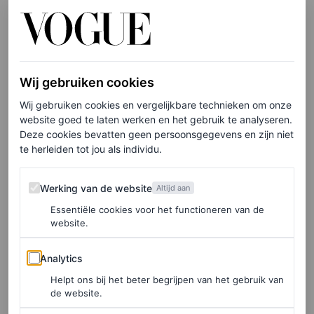
Dit bericht op Instagram bekijken
Wij gebruiken cookies
Wij gebruiken cookies en vergelijkbare technieken om onze
website goed te laten werken en het gebruik te analyseren.
Deze cookies bevatten geen persoonsgegevens en zijn niet
te herleiden tot jou als individu.
Werking van de website
Werking van de website
Altijd aan
Essentiële cookies voor het functioneren van de
Een bericht gedeeld door Koninklijk Huis (@koninklijkhuis)
website.
Analytics
Analytics
Máxima draagt k
ralen
Helpt ons bij het beter begrijpen van het gebruik van
armbandjes
de website.