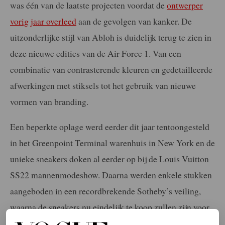
was één van de laatste projecten voordat de
ontwerper
vorig jaar overleed
aan de gevolgen van kanker. De
uitzonderlijke stijl van Abloh is duidelijk terug te zien in
deze nieuwe edities van de Air Force 1. Van een
combinatie van contrasterende kleuren en gedetailleerde
afwerkingen met stiksels tot het gebruik van nieuwe
vormen van branding.
Een beperkte oplage werd eerder dit jaar tentoongesteld
in het Greenpoint Terminal warenhuis in New York en de
unieke sneakers doken al eerder op bij de Louis Vuitton
SS22 mannenmodeshow. Daarna werden enkele stukken
aangeboden in een recordbrekende Sotheby’s veiling,
waarna de sneakers nu eindelijk te koop zullen zijn voor
het grotere publiek.