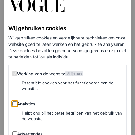
Release-date Louis Vuitton
x Nike Air Force 1
Wij gebruiken cookies
Wij gebruiken cookies en vergelijkbare technieken om onze
website goed te laten werken en het gebruik te analyseren.
Het idee dat sneakers enkele van de meest toegankelijke
Deze cookies bevatten geen persoonsgegevens en zijn niet
mode-items zijn, geldt allang niet meer. Het
te herleiden tot jou als individu.
schoenontwerp is misschien wel één van de meest
Werking van de website
gebruikte ontwerpen voor samenwerkingen tussen
Werking van de website
Altijd aan
modehuizen, en is vaak onderdeel van exclusieve, limited
Essentiële cookies voor het functioneren van de
website.
edition-collecties. Het prijskaartje van deze
Analytics
samenwerking bewijst wederom dat exclusieve sneakers
Analytics
hot zijn in de mode. Eén paar kost je tussen de 2000 en
Helpt ons bij het beter begrijpen van het gebruik van
de website.
2500 euro. Dat maakt deze Louis Vuitton-versie van de
Air Force 1 bij uitstek één van de meest exclusieve
Advertenties
Advertenties