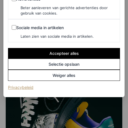
sneakers van het moment. De eerste drop van de LV x
Beter aanleveren van gerichte advertenties door
gebruik van cookies.
AF1 collectie is vanaf 19 juli beschikbaar op de
Louis
Vuitton-website
.
Sociale media in artikelen
Sociale media in artikelen
Laten zien van sociale media in artikelen.
Accepteer alles
Selectie opslaan
Weiger alles
(opent in een nieuw tabblad)
Privacybeleid