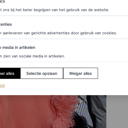
ics
t ons bij het beter begrijpen van het gebruik van de website.
ties
enties
r aanleveren van gerichte advertenties door gebruik van cookies.
edia in artikelen
e media in artikelen
n zien van sociale media in artikelen.
er alles
Selectie opslaan
Weiger alles
(opent in een nieuw tabblad)
eid