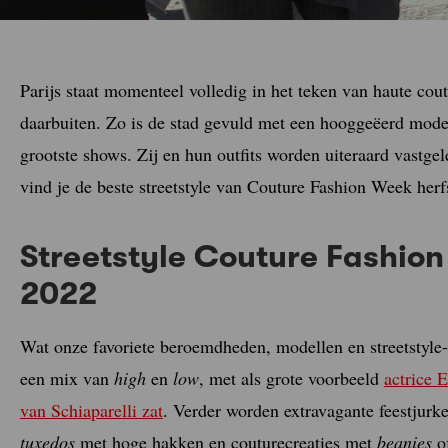
Parijs staat momenteel volledig in het teken van haute cou
daarbuiten. Zo is de stad gevuld met een hooggeëerd mode
grootste shows. Zij en hun outfits worden uiteraard vastge
vind je de beste streetstyle van Couture Fashion Week herf
Streetstyle Couture Fashion
2022
Wat onze favoriete beroemdheden, modellen en streetstyle-s
een mix van
high
en
low
, met als grote voorbeeld
actrice 
van Schiaparelli zat
. Verder worden extravagante feestju
tuxedos
met hoge hakken en couturecreaties met
beanies
o