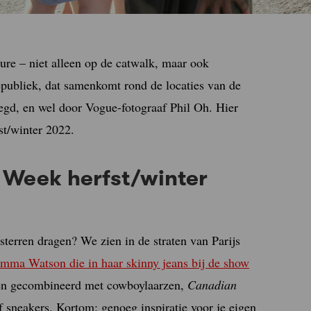
ture – niet alleen op de catwalk, maar ook
publiek, dat samenkomt rond de locaties van de
legd, en wel door Vogue-fotograaf Phil Oh. Hier
st/winter 2022.
 Week herfst/winter
terren dragen? We zien in de straten van Parijs
Emma Watson die in haar skinny jeans bij de show
rken gecombineerd met cowboylaarzen,
Canadian
f sneakers. Kortom: genoeg inspiratie voor je eigen