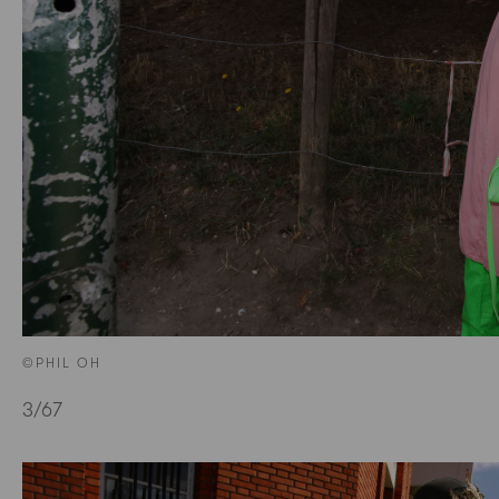
©PHIL OH
3
/67