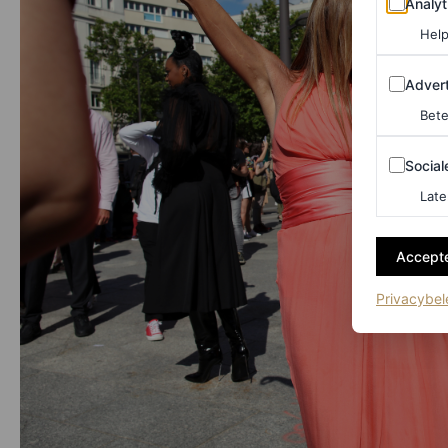
Analyt
Help
Adverten
Advert
Bete
Sociale m
Social
Late
Accepte
Privacybel