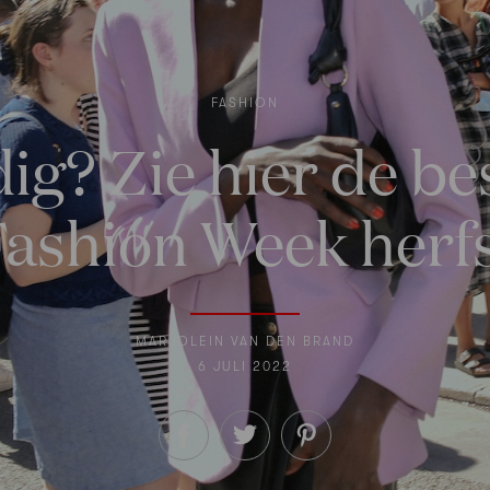
FASHION
ig? Zie hier de be
ashion Week herf
MARJOLEIN VAN DEN BRAND
6 JULI 2022