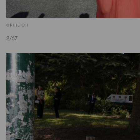
©PHIL OH
2
/67