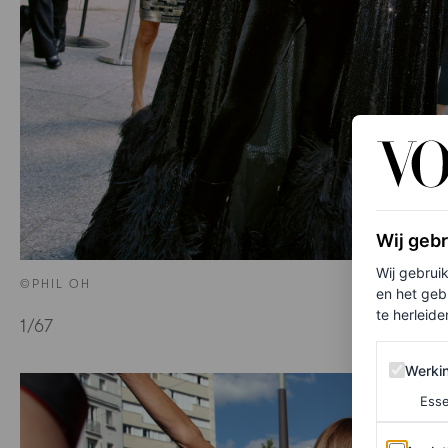
Wij geb
Wij gebrui
©PHIL OH
en het geb
te herleiden
1
/67
Werking 
Werki
Esse
Analytics