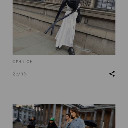
©PHIL OH
25
/46