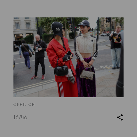
©PHIL OH
16
/46