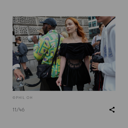
©PHIL OH
11
/46