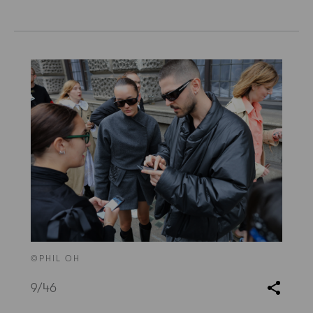
©PHIL OH
9
/46