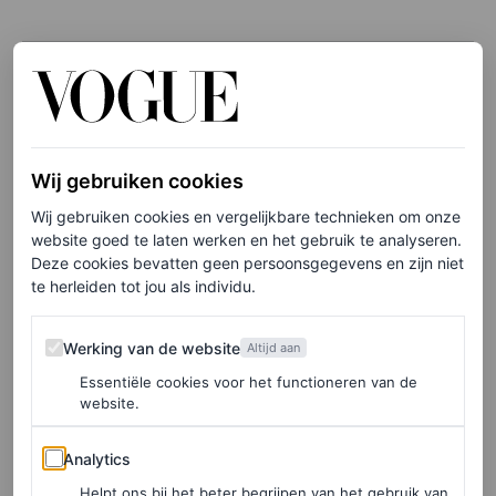
Wij gebruiken cookies
Wij gebruiken cookies en vergelijkbare technieken om onze
website goed te laten werken en het gebruik te analyseren.
Deze cookies bevatten geen persoonsgegevens en zijn niet
te herleiden tot jou als individu.
Werking van de website
Werking van de website
Altijd aan
Essentiële cookies voor het functioneren van de
©PHIL OH
website.
12
/46
Analytics
Analytics
Helpt ons bij het beter begrijpen van het gebruik van