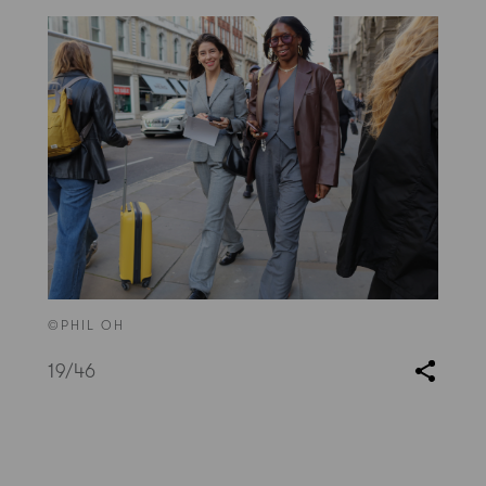
©PHIL OH
19
/46