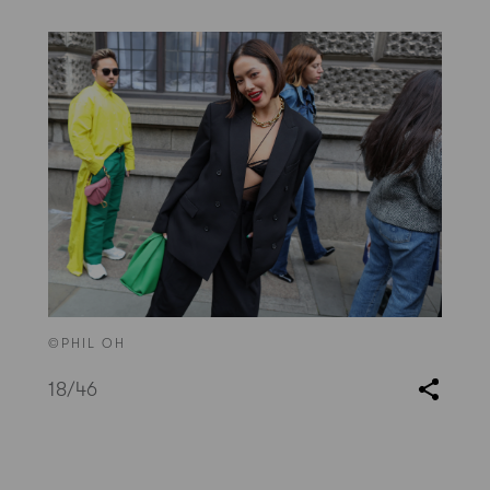
©PHIL OH
18
/46