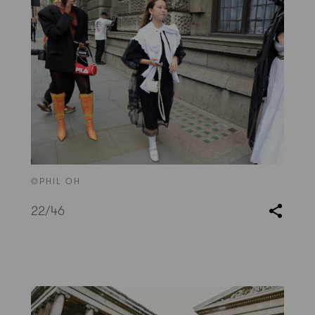
©PHIL OH
22
/46