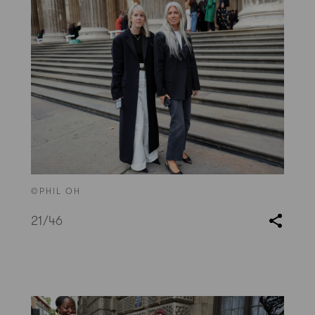
©PHIL OH
21
/46