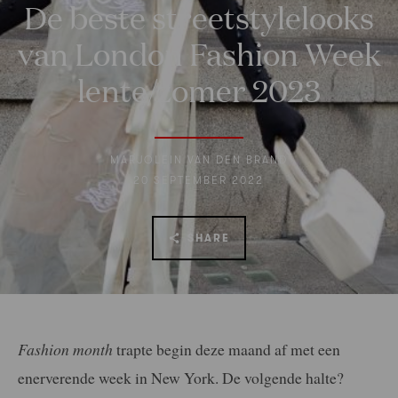
De beste streetstylelooks
van London Fashion Week
lente/zomer 2023
MARJOLEIN VAN DEN BRAND
20 SEPTEMBER 2022
SHARE
Fashion month
trapte begin deze maand af met een
enerverende week in New York. De volgende halte?