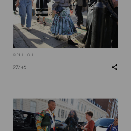
©PHIL OH
27
/46