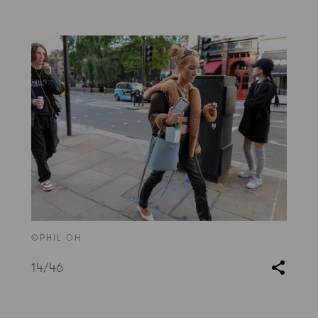
©PHIL OH
14
/46