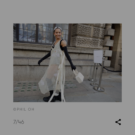
©PHIL OH
7
/46