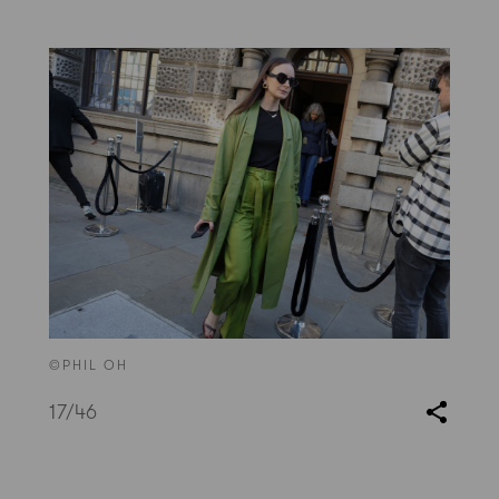
©PHIL OH
17
/46