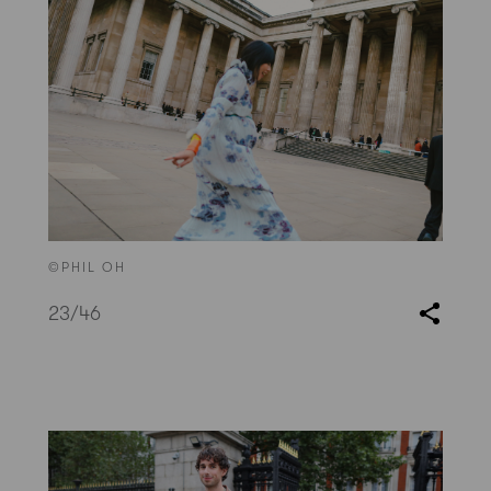
©PHIL OH
23
/46