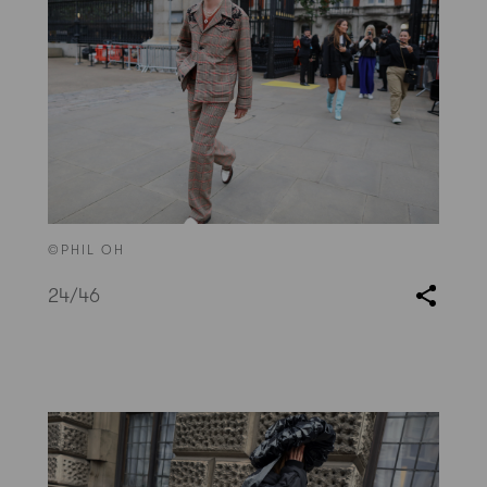
©PHIL OH
24
/46