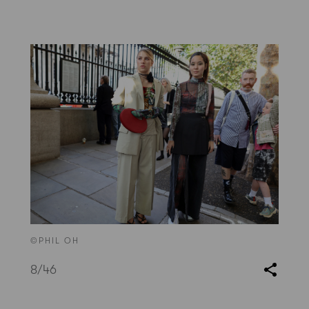
©PHIL OH
8
/46