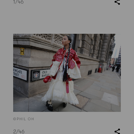
1
/46
©PHIL OH
2
/46