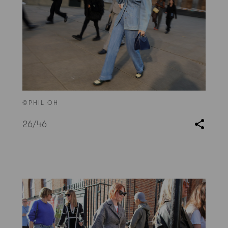
©PHIL OH
26
/46