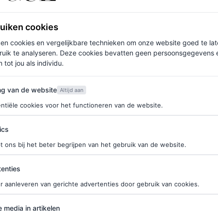
n van de finalisten voor de LVMH Prize, toen ze
rouwelijkheid met een
edgy
twist”.
ruiken cookies
ken cookies en vergelijkbare technieken om onze website goed te la
ruik te analyseren. Deze cookies bevatten geen persoonsgegevens en
 tot jou als individu.
 sinds Raf Simons het merk eind 2018 verliet. Toch
van de website
ng van de website
Altijd aan
te halen, met als recentste voorbeeld
de
ntiële cookies voor het functioneren van de website.
ne werd gelanceerd in de periode dat iedereen
eur als het bedrijf profiteerde van de publiciteit.
ics
e bekendheid rondom de
steamy
t ons bij het beter begrijpen van het gebruik van de website.
ties
enties
kook van BTS ondertussen ambassadeurs van het
r aanleveren van gerichte advertenties door gebruik van cookies.
er zijn intrede op de rode loper. Zo droeg Zendaya
edia in artikelen
e media in artikelen
lvin Klein-pak. En een jaar geleden kleedde het