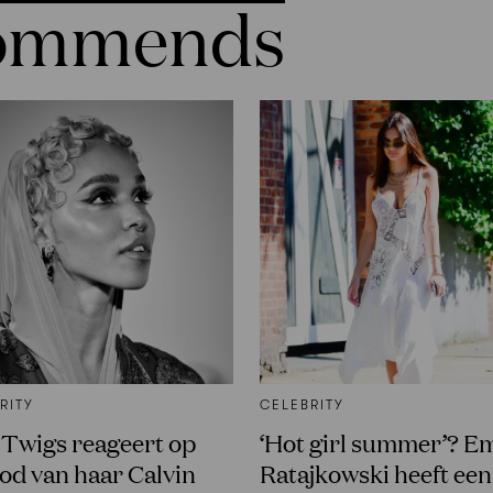
commends
RITY
CELEBRITY
Twigs reageert op
‘Hot girl summer’? Em
od van haar Calvin
Ratajkowski heeft een