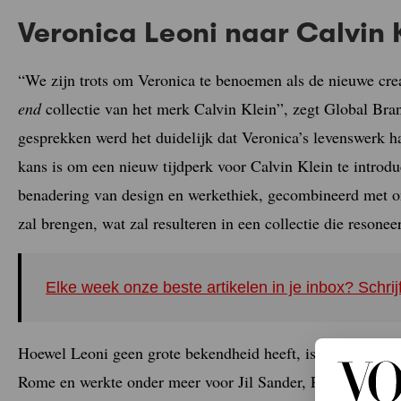
Veronica Leoni naar Calvin 
“We zijn trots om Veronica te benoemen als de nieuwe crea
end
collectie van het merk Calvin Klein”, zegt Global Bran
gesprekken werd het duidelijk dat Veronica’s levenswerk ha
kans is om een nieuw tijdperk voor Calvin Klein te introdu
benadering van design en werkethiek, gecombineerd met o
zal brengen, wat zal resulteren in een collectie die reson
Elke week onze beste artikelen in je inbox? Schrij
Hoewel Leoni geen grote bekendheid heeft, is haar cv indr
Rome en werkte onder meer voor Jil Sander, Phoebe Philo’