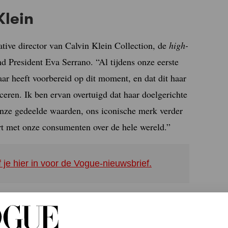
Klein
tive director van Calvin Klein Collection, de
high-
d President Eva Serrano. “Al tijdens onze eerste
ar heeft voorbereid op dit moment, en dat dit haar
ceren. Ik ben ervan overtuigd dat haar doelgerichte
nze gedeelde waarden, ons iconische merk verder
eert met onze consumenten over de hele wereld.”
f je hier in voor de Vogue-nieuwsbrief.
ukwekkend te noemen. Ze is Italiaans, woont in
s Céline, Moncler en The Row. Drie jaar geleden