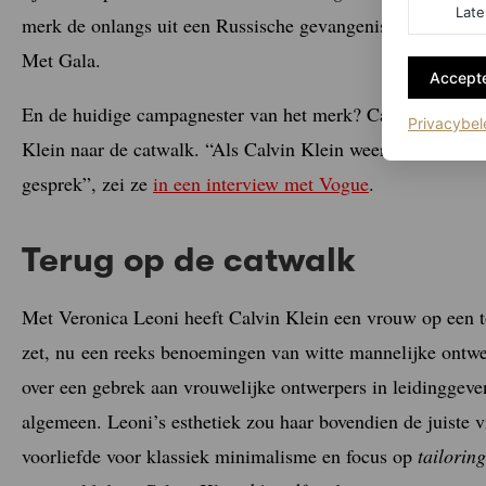
Late
merk de onlangs uit een Russische gevangenis vrijgelaten b
Met Gala.
Accepte
En de huidige campagnester van het merk? Cara Delevingne
Privacybel
Klein naar de catwalk. “Als Calvin Klein weer een catwalk
gesprek”, zei ze
in een interview met Vogue
.
Terug op de catwalk
Met Veronica Leoni heeft Calvin Klein een vrouw op een t
zet, nu een reeks benoemingen van witte mannelijke ontwer
over een gebrek aan vrouwelijke ontwerpers in leidinggevend
algemeen. Leoni’s esthetiek zou haar bovendien de juiste
voorliefde voor klassiek minimalisme en focus op
tailoring