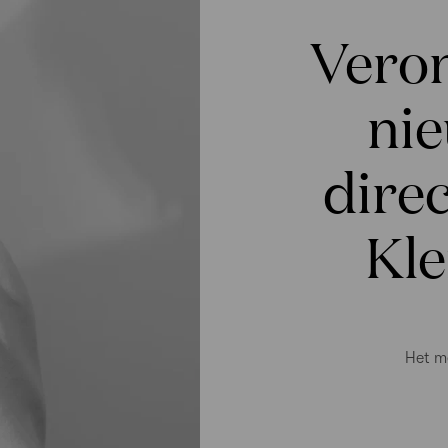
Veron
nie
direc
Kle
Het me