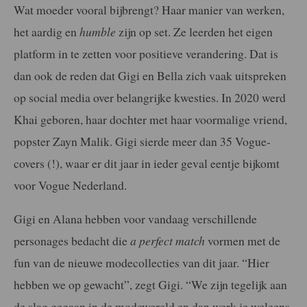
Wat moeder vooral bijbrengt? Haar manier van werken,
het aardig en
humble
zijn op set. Ze leerden het eigen
platform in te zetten voor positieve verandering. Dat is
dan ook de reden dat Gigi en Bella zich vaak uitspreken
op social media over belangrijke kwesties. In 2020 werd
Khai geboren, haar dochter met haar voormalige vriend,
popster Zayn Malik. Gigi sierde meer dan 35 Vogue-
covers (!), waar er dit jaar in ieder geval eentje bijkomt
voor Vogue Nederland.
Gigi en Alana hebben voor vandaag verschillende
personages bedacht die
a perfect match
vormen met de
fun van de nieuwe modecollecties van dit jaar. “Hier
hebben we op gewacht”, zegt Gigi. “We zijn tegelijk aan
de slag gegaan in de modewereld en dan werk je weleens