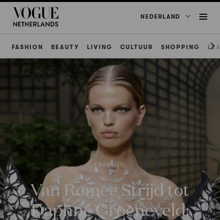
NEDERLAND
FASHION
BEAUTY
LIVING
CULTUUR
SHOPPING
LE
FASHION
Van Romee Strijd tot
Daphne Groeneveld: