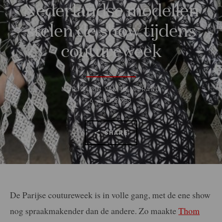
Nederlandse modellen
stelen de show tijdens
coutureweek
MARJOLEIN VAN DEN BRAND
6 JULI 2023
SHARE
De Parijse coutureweek is in volle gang, met de ene show
nog spraakmakender dan de andere. Zo maakte
Thom