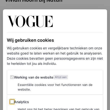
Romy was niet het enige bekende Nederlandse gezicht
op de catwalk; ook model, ondernemer en
Vogue-
columnist
Vivian Hoorn maakt een verschijning bij
Natan. Dat deed ze in een
all-black
look: een
Wij gebruiken cookies
doorschijnende jurk met col en
oversized
mantel.
Wij gebruiken cookies en vergelijkbare technieken om onze
website goed te laten werken en het gebruik te analyseren.
Deze cookies bevatten geen persoonsgegevens en zijn niet
te herleiden tot jou als individu.
Werking van de website
Werking van de website
Altijd aan
Essentiële cookies voor het functioneren van de
website.
Analytics
Analytics
Helpt ons bij het beter begrijpen van het gebruik van