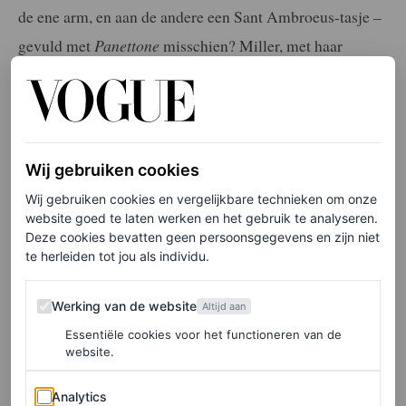
de ene arm, en aan de andere een Sant Ambroeus-tasje –
gevuld met
Panettone
misschien? Miller, met haar
beanie tot haar over haar voorhoofd getrokken en haar
telefoonkoord met kralen strak om haar pols gewikkeld,
zag eruit als een typische New Yorker: gewapend tegen
de winterwind van de stad, zonder compromissen te
Wij gebruiken cookies
sluiten voor haar kenmerkende stijl.
Wij gebruiken cookies en vergelijkbare technieken om onze
website goed te laten werken en het gebruik te analyseren.
Deze cookies bevatten geen persoonsgegevens en zijn niet
Sienna Miller als
te herleiden tot jou als individu.
trendsetter
Werking van de website
Werking van de website
Altijd aan
Terwijl Sienna’s donzige schoenkeuze misschien te
Essentiële cookies voor het functioneren van de
website.
opvallend zou zijn voor mede
Manhattan-stijlicoon Katie
Holmes
, weet Miller hoe ze behaaglijke schoenen moet
Analytics
Analytics