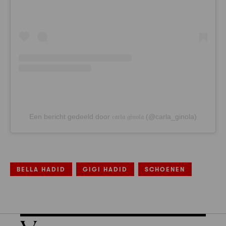
Een bericht gedeeld door 𝔠𝔞𝔯𝔩𝔞 𝔤𝔦𝔫𝔬𝔩𝔞 (@carla_ginola)
BELLA HADID
GIGI HADID
SCHOENEN