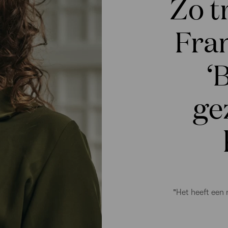
Zo t
Fran
‘
ge
"Het heeft een