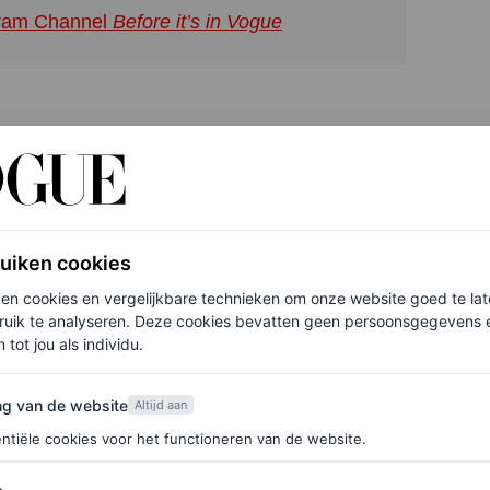
agram Channel
Before it’s in Vogue
 zou moeten zien. Die van mij ziet er eerder uit als
anend toespreken dat ik er toch écht uit moet.
nkleden, make-up en koffie. Geen ontbijt, dat sla
 ontbijt. Om een uur of elf eet ik wat fruit.”
ruiken cookies
ken cookies en vergelijkbare technieken om onze website goed te la
ruik te analyseren. Deze cookies bevatten geen persoonsgegevens en
 tot jou als individu.
rdevol vitamines
van de website
ng van de website
Altijd aan
ntiële cookies voor het functioneren van de website.