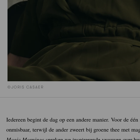
©JORIS CASAER
Iedereen begint de dag op een andere manier. Voor de één 
onmisbaar, terwijl de ander zweert bij groene thee met ma
Magic Mornings
spreken we inspirerende vrouwen over hun