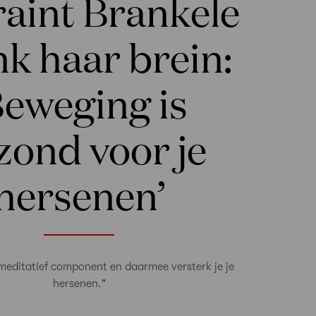
raint Brankele
k haar brein:
Beweging is
zond voor je
hersenen’
 meditatief component en daarmee versterk je je
hersenen."