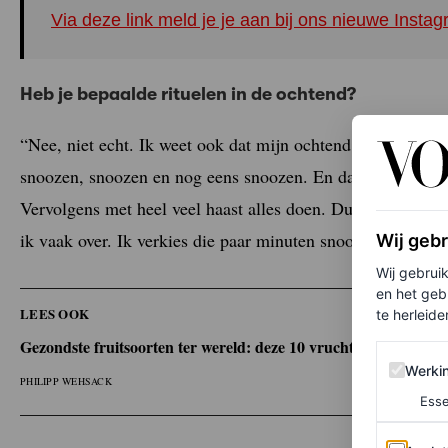
Via deze link meld je je aan bij ons nieuwe Inst
Heb je bepaalde rituelen in de ochtend?
“Nee, niet echt. Ik weet ook dat mijn ochtend er anders uit
snoozen, snoozen en nog eens snoozen. En dan mezelf verm
Vervolgens met heel veel haast alles doen. Dus douchen, aa
ik vaak over. Ik verkies die paar minuten snoozen boven een
Wij geb
Wij gebrui
en het geb
LEES OOK
te herleiden
Gezondste fruitsoorten ter wereld: deze 10 vruchten zitten boo
Werking 
Werki
PHILIPP WEHSACK
Esse
Analytics