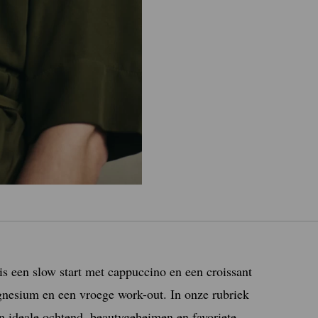
is een slow start met cappuccino en een croissant
gnesium en een vroege work-out. In onze rubriek
 ideale ochtend, beautygeheimen en favoriete