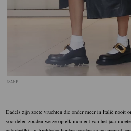
©ANP
Dadels zijn zoete vruchten die onder meer in Italië nooit o
voordelen zouden we ze op elk moment van het jaar moeten 
calorierijk). In Arabische landen worden ze geserveerd, sa