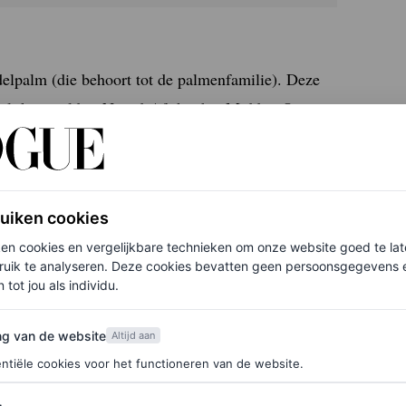
delpalm (die behoort tot de palmenfamilie). Deze
lijk geteeld in Noord-Afrika, het Midden-Oosten,
en Californië. De dadels die we in de supermarkt
te verhogen. Maar de vruchten zijn vers ook
 hebben en geel/oranje van kleur zijn). Aan verpakte
ruiken cookies
gd. Probeer ze daarom los te kopen of, als ze
ken cookies en vergelijkbare technieken om onze website goed te la
ruik te analyseren. Deze cookies bevatten geen persoonsgegevens en
 tot jou als individu.
van de website
ng van de website
ergie zonder glycemische (de snelheid waarmee
Altijd aan
ntiële cookies voor het functioneren van de website.
ken te veroorzaken. En ze zijn nuttig bij