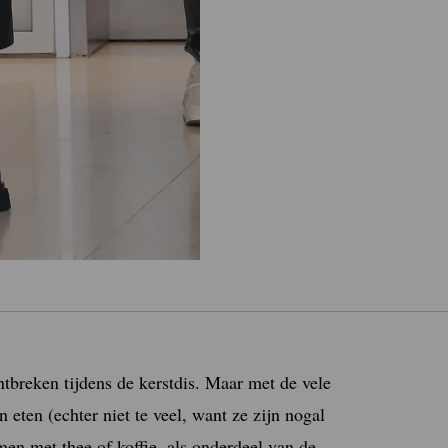
ntbreken tijdens de kerstdis. Maar met de vele
eten (echter niet te veel, want ze zijn nogal
men met thee of koffie, als onderdeel van de