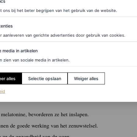
ics
calcium, koper en ijzer zijn het natuurlijke
t ons bij het beter begrijpen van het gebruik van de website.
ties
enties
ze de spijsvertering en geven ze een
r aanleveren van gerichte advertenties door gebruik van cookies.
edia in artikelen
en is gunstig voor de gezondheid van het hart.
e media in artikelen
er 45-60 milligram) maakt ze nuttig voor het
n zien van sociale media in artikelen.
goede slaap.
er alles
Selectie opslaan
Weiger alles
 bloedarmoede lijden.
(opent in een nieuw tabblad)
eid
e die ook oxidatieve stress in de huid bestrijden,
 melatonine, bevorderen ze het inslapen.
unen de goede werking van het zenuwstelsel.
n ze de gezondheid van de ogen.