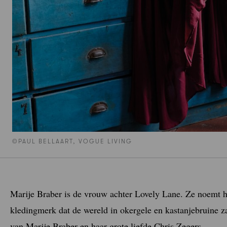
©PAUL BELLAART, VOGUE LIVING
Marije Braber is de vrouw achter Lovely Lane. Ze noemt h
kledingmerk dat de wereld in okergele en kastanjebruine za
van Marije Braber en haar grote liefde Chris Zegers.