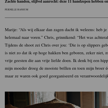
Zachte handen, stijlvol aanrecht: deze 11 handzepen hebben o
PERNILLE HANSUM
Marije: “Als wij elkaar dan zagen dacht ik weleens: heb j
helemaal naar voren.” Chris, grinnikend: “Het was achtera
Tijdens de shoot zei Chris over jou: ‘Die is op slippers ge
is niet zo dat ik op hoge hakken ben geboren, zeker niet, m
vrije geesten die aan vrije liefde doen. Ik denk bij een hi
mijn moeder droeg de mooiste brillen en toen mijn broer é
maar ze waren ook goed georganiseerd en verantwoordelij