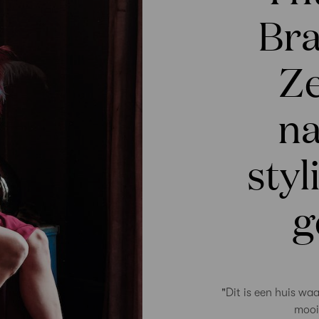
Bra
Ze
na
styl
g
"Dit is een huis waar
mooi