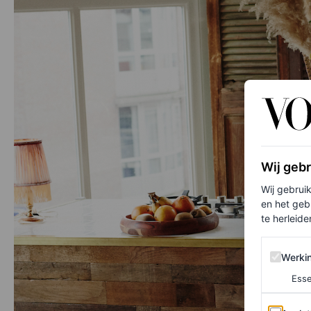
Wij geb
Wij gebrui
en het geb
te herleiden
Werking 
Werki
Esse
Analytics