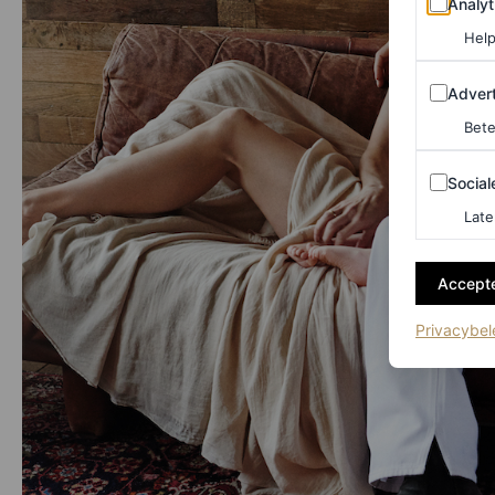
Analyt
Help
Adverten
Advert
Bete
Sociale m
Social
Late
Accepte
Privacybel