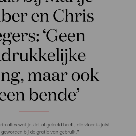
ber en Chris
gers: ‘Geen
drukkelijke
ing, maar ook
een bende’
in alles wat je ziet al geleefd heeft, die vloer is juist
 geworden bij de gratie van gebruik."