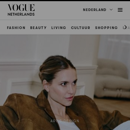
NEDERLAND
FASHION
BEAUTY
LIVING
CULTUUR
SHOPPING
LE
ART & DESIGN