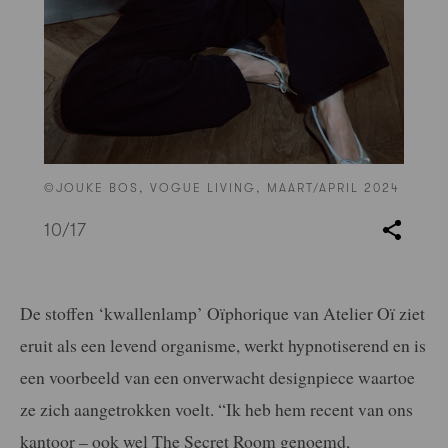
©JOUKE BOS, VOGUE LIVING, MAART/APRIL 2024
10
/17
De stoffen ‘kwallenlamp’ Oïphorique van Atelier Oï ziet
eruit als een levend
organisme, werkt hypnotiserend en is
een voorbeeld van een onverwacht
designpiece waartoe
ze zich aangetrokken voelt. “Ik heb hem recent van ons
kantoor – ook wel The Secret Room genoemd,