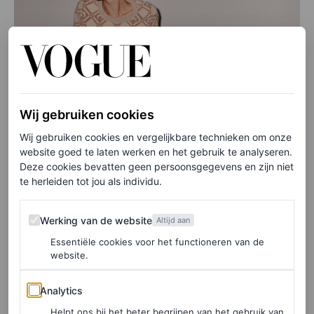
Wij gebruiken cookies
Wij gebruiken cookies en vergelijkbare technieken om onze
website goed te laten werken en het gebruik te analyseren.
Deze cookies bevatten geen persoonsgegevens en zijn niet
te herleiden tot jou als individu.
©ELLEN VAN BENNEKOM, VOGUE LIVING
Werking van de website
Werking van de website
Altijd aan
Essentiële cookies voor het functioneren van de
website.
Magische plek
Analytics
Analytics
Het stel deelt een passie voor mode, zijn beroemd en
Helpt ons bij het beter begrijpen van het gebruik van