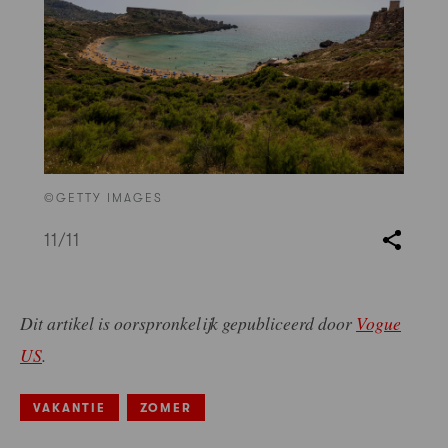
©GETTY IMAGES
11
/11
Dit artikel is oorspronkelijk gepubliceerd door
Vogue
US
.
VAKANTIE
ZOMER