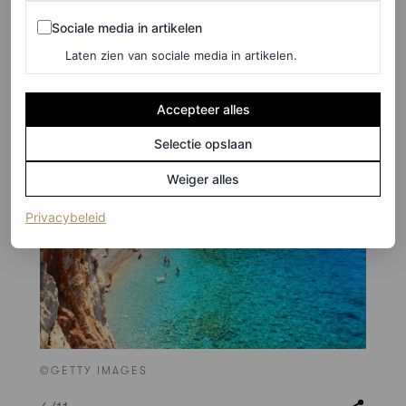
onvergetelijker. Het nabijgelegen dorp Popovići is ook
Sociale media in artikelen
Sociale media in artikelen
een bezoek waard vanwege de traditionele architectuur
Laten zien van sociale media in artikelen.
en de olijfgaarden.
Accepteer alles
Selectie opslaan
Weiger alles
(opent in een nieuw tabblad)
Privacybeleid
©GETTY IMAGES