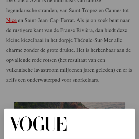
legendarische stranden, van Saint-Tropez en Cannes tot
Nice
en Saint-Jean-Cap-Ferrat. Als je op zoek bent naar
de rustigere kant van de Franse Rivièra, dan biedt deze
kleine kiezelbaai in het dorpje Théoule-Sur-Mer alle
charme zonder de grote drukte. Het is herkenbaar aan de
opvallende rode rotsen (het resultaat van een
vulkanische lavastroom miljoenen jaren geleden) en er is
zelfs een onderwaterpad voor snorkelaars.