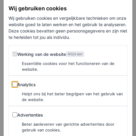
Wij gebruiken cookies
Wij gebruiken cookies en vergelijkbare technieken om onze
website goed te laten werken en het gebruik te analyseren.
©GETTY IMAGES
Deze cookies bevatten geen persoonsgegevens en zijn niet
te herleiden tot jou als individu.
5
/11
Werking van de website
Werking van de website
Altijd aan
Essentiële cookies voor het functioneren van de
website.
Pasjača Beach, Dalmatië, Kroatië
Analytics
Analytics
Een korte rit ten zuiden van Dubrovnik en je arriveert bij
Helpt ons bij het beter begrijpen van het gebruik van
dit intieme strand in Zuid-Dalmatië. Het strand zelf is al
de website.
opvallend met zijn groenblauwe water en
Advertenties
Advertenties
duizelingwekkende kliffen, maar het smalle pad en de
Beter aanleveren van gerichte advertenties door
reeks in de rotsen uitgehouwen trappen maken het des te
gebruik van cookies.