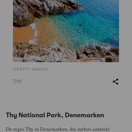
©GETTY IMAGES
7
/11
Thy National Park, Denemarken
De regio Thy in Denemarken, die surfers aantrekt