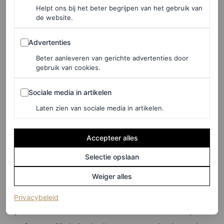
Helpt ons bij het beter begrijpen van het gebruik van
de website.
©CAROLIEN SPOOR
Advertenties
Advertenties
Beter aanleveren van gerichte advertenties door
Roadtrip Californië
gebruik van cookies.
“Een auto huren is een
must
; je doet veel rijdend, want de
Sociale media in artikelen
Sociale media in artikelen
stad is groot. LA is ook de perfecte uitvalbasis voor een
Laten zien van sociale media in artikelen.
roadtrip door Californië. Je zit zo op Highway 1, een
prachtige route.”
Accepteer alles
Selectie opslaan
Markten en malls
Weiger alles
“Wie dol is op vintage, kan in Los Angeles z’n hart
(opent in een nieuw tabblad)
Privacybeleid
ophalen. LA staat onder meer bekend om z’n toffe
flea