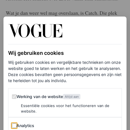
Wat je dan weer wel mag overslaan, is Catch. Die plek
draait volledig om zien en gezien worden – de SUV’s
staan in rijen voor de deur – en het eten is ongelofelijk
overpriced
. Mijn tip voor wie het toch gezien wil hebben:
doe een cocktail aan de bar.”
Wij gebruiken cookies
Wij gebruiken cookies en vergelijkbare technieken om onze
website goed te laten werken en het gebruik te analyseren.
Deze cookies bevatten geen persoonsgegevens en zijn niet
te herleiden tot jou als individu.
Werking van de website
Werking van de website
Altijd aan
Essentiële cookies voor het functioneren van de
website.
Analytics
Analytics